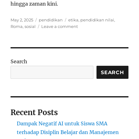
hingga zaman kini.
Posted
Categories
Tags
May 2, 2025
pendidikan
etika
,
pendidikan nilai
,
on
on
Roma
,
sosial
Leave a comment
Peran
Biara
dalam
Pendidikan
Rohani
Search
Roma
Abad
SEARCH
Pertengahan’
Recent Posts
Dampak Negatif AI untuk Siswa SMA
terhadap Disiplin Belajar dan Manajemen