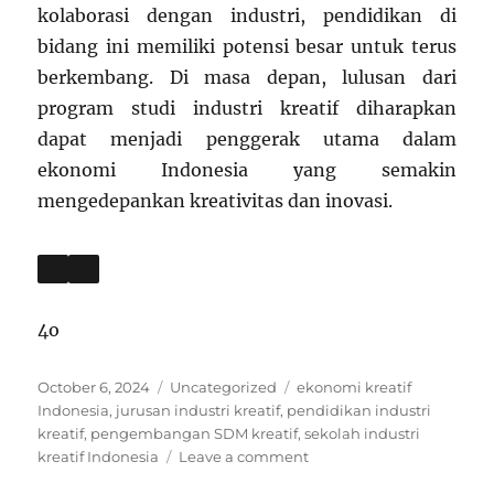
kolaborasi dengan industri, pendidikan di
bidang ini memiliki potensi besar untuk terus
berkembang. Di masa depan, lulusan dari
program studi industri kreatif diharapkan
dapat menjadi penggerak utama dalam
ekonomi Indonesia yang semakin
mengedepankan kreativitas dan inovasi.
4o
Posted
Categories
Tags
October 6, 2024
Uncategorized
ekonomi kreatif
on
Indonesia
,
jurusan industri kreatif
,
pendidikan industri
kreatif
,
pengembangan SDM kreatif
,
sekolah industri
on
kreatif Indonesia
Leave a comment
Pendidikan