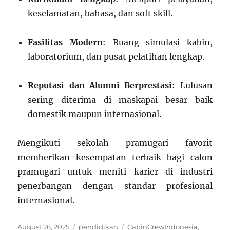
keselamatan, bahasa, dan soft skill.
Fasilitas Modern
: Ruang simulasi kabin,
laboratorium, dan pusat pelatihan lengkap.
Reputasi dan Alumni Berprestasi
: Lulusan
sering diterima di maskapai besar baik
domestik maupun internasional.
Mengikuti sekolah pramugari favorit
memberikan kesempatan terbaik bagi calon
pramugari untuk meniti karier di industri
penerbangan dengan standar profesional
internasional.
Posted
Categories
Tags
August 26, 2025
pendidikan
CabinCrewIndonesia
,