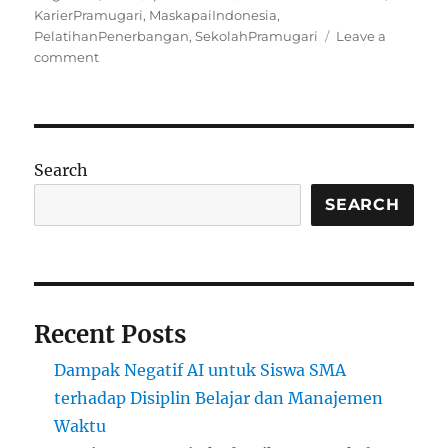
on
KarierPramugari
,
MaskapaiIndonesia
,
PelatihanPenerbangan
,
SekolahPramugari
Leave a
on
comment
Sekolah
Pramugari
Favorit
di
Indonesia
Search
SEARCH
Recent Posts
Dampak Negatif AI untuk Siswa SMA
terhadap Disiplin Belajar dan Manajemen
Waktu