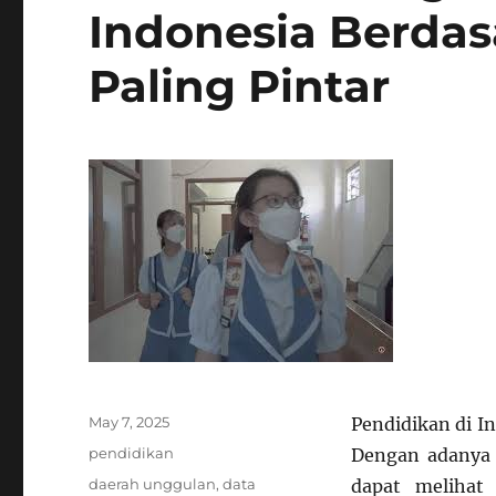
Indonesia Berda
Paling Pintar
Posted
May 7, 2025
Pendidikan di I
on
Categories
pendidikan
Dengan adanya s
Tags
daerah unggulan
,
data
dapat meliha