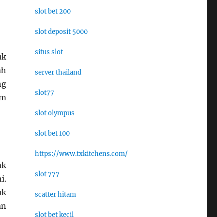
slot bet 200
slot deposit 5000
situs slot
uk
ah
server thailand
ng
slot77
am
slot olympus
slot bet 100
https://www.txkitchens.com/
ak
slot 777
i.
uk
scatter hitam
an
slot bet kecil