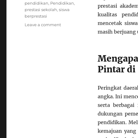
pendidikan
,
Pendidikan
,
prestasi akade
prestasi sekolah
,
siswa
kualitas pend
berprestasi
mencetak siswa
on
Leave a comment
Ini
masih berjuang 
Urutan
Lengkap
Daerah
Mengapa 
di
Indonesia
Pintar di
Berdasarkan
Jumlah
Siswa
Peringkat daera
Paling
Pintar
angka. Ini menc
serta berbagai 
dukungan pemer
pendidikan. Me
kemajuan yang 