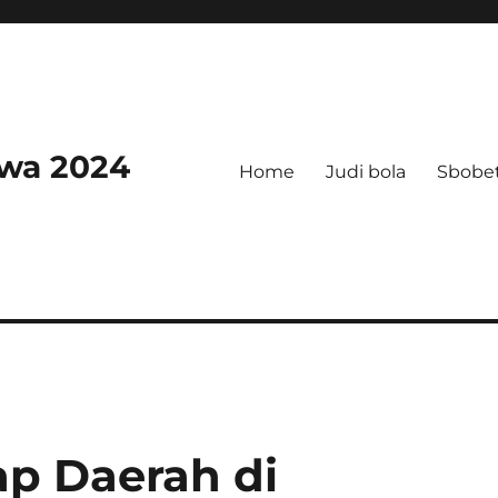
swa 2024
Home
Judi bola
Sbobe
ap Daerah di