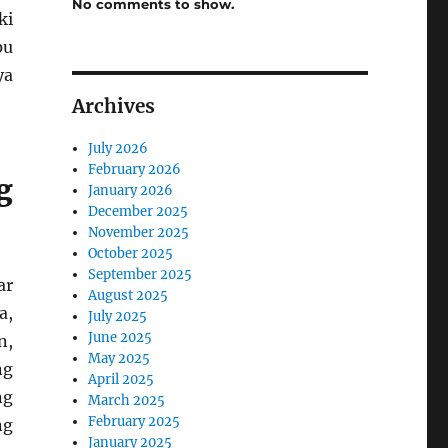
No comments to show.
ki
pu
ya
Archives
July 2026
February 2026
g
January 2026
December 2025
November 2025
October 2025
September 2025
ar
August 2025
a,
July 2025
June 2025
n,
May 2025
ng
April 2025
ng
March 2025
February 2025
ng
January 2025