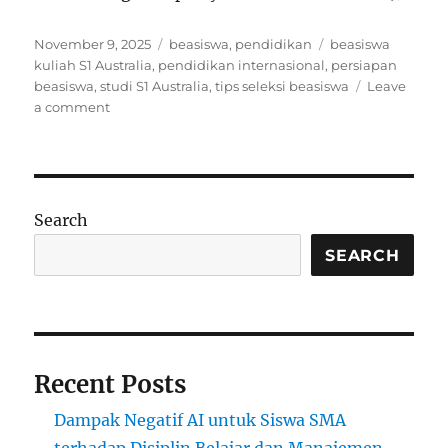
Posted
Categories
Tags
November 9, 2025
beasiswa
,
pendidikan
beasiswa
on
kuliah S1 Australia
,
pendidikan internasional
,
persiapan
beasiswa
,
studi S1 Australia
,
tips seleksi beasiswa
Leave
on
a comment
Panduan
Mendapatkan
Beasiswa
Kuliah
S1
Search
di
Australia
SEARCH
Recent Posts
Dampak Negatif AI untuk Siswa SMA