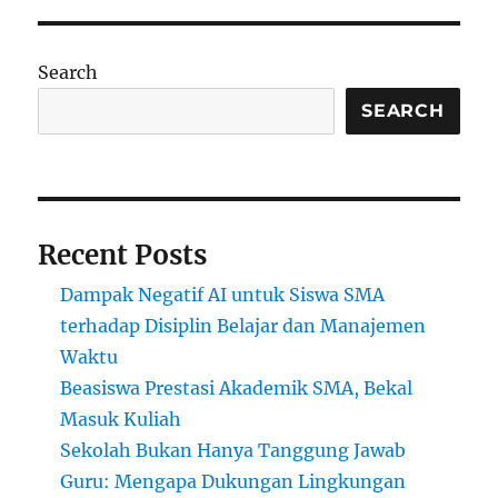
Terbaik
di
Amerika
Search
Serikat
Beserta
SEARCH
Persyarat
Recent Posts
Dampak Negatif AI untuk Siswa SMA
terhadap Disiplin Belajar dan Manajemen
Waktu
Beasiswa Prestasi Akademik SMA, Bekal
Masuk Kuliah
Sekolah Bukan Hanya Tanggung Jawab
Guru: Mengapa Dukungan Lingkungan