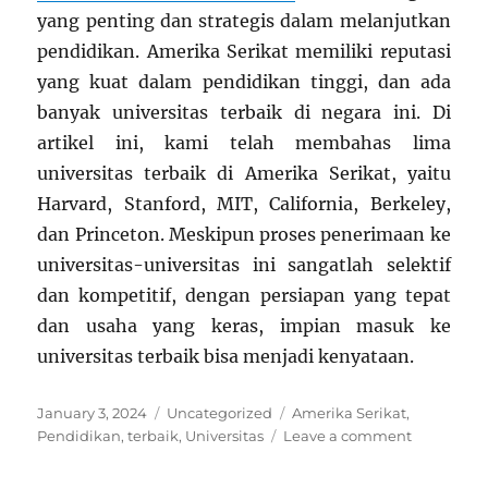
yang penting dan strategis dalam melanjutkan
pendidikan. Amerika Serikat memiliki reputasi
yang kuat dalam pendidikan tinggi, dan ada
banyak universitas terbaik di negara ini. Di
artikel ini, kami telah membahas lima
universitas terbaik di Amerika Serikat, yaitu
Harvard, Stanford, MIT, California, Berkeley,
dan Princeton. Meskipun proses penerimaan ke
universitas-universitas ini sangatlah selektif
dan kompetitif, dengan persiapan yang tepat
dan usaha yang keras, impian masuk ke
universitas terbaik bisa menjadi kenyataan.
Posted
Categories
Tags
January 3, 2024
Uncategorized
Amerika Serikat
,
on
on
Pendidikan
,
terbaik
,
Universitas
Leave a comment
5
Universita