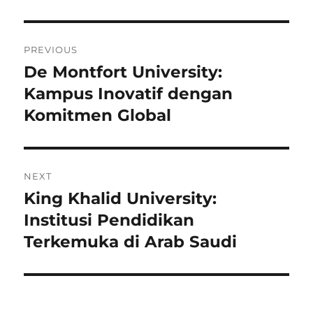
Post
PREVIOUS
navigation
De Montfort University:
Previous
post:
Kampus Inovatif dengan
Komitmen Global
NEXT
King Khalid University:
Next
post:
Institusi Pendidikan
Terkemuka di Arab Saudi