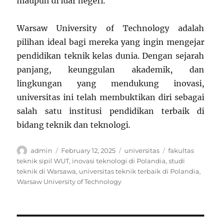
maupun di luar negeri.
Warsaw University of Technology adalah
pilihan ideal bagi mereka yang ingin mengejar
pendidikan teknik kelas dunia. Dengan sejarah
panjang, keunggulan akademik, dan
lingkungan yang mendukung inovasi,
universitas ini telah membuktikan diri sebagai
salah satu institusi pendidikan terbaik di
bidang teknik dan teknologi.
Author
Posted
Categories
Tags
admin
February 12, 2025
universitas
fakultas
on
teknik sipil WUT
,
inovasi teknologi di Polandia
,
studi
teknik di Warsawa
,
universitas teknik terbaik di Polandia
,
Warsaw University of Technology