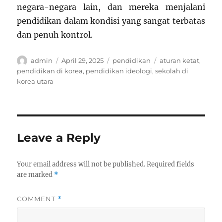
negara-negara lain, dan mereka menjalani
pendidikan dalam kondisi yang sangat terbatas
dan penuh kontrol.
Author
Posted
Categories
Tags
admin
April 29, 2025
pendidikan
aturan ketat
,
on
pendidikan di korea
,
pendidikan ideologi
,
sekolah di
korea utara
Leave a Reply
Your email address will not be published.
Required fields
are marked
*
COMMENT
*