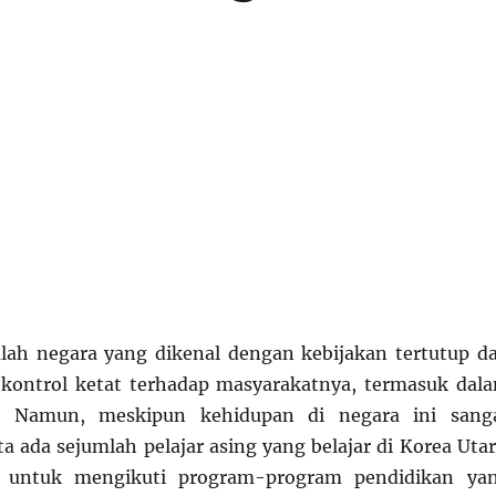
lah negara yang dikenal dengan kebijakan tertutup d
kontrol ketat terhadap masyarakatnya, termasuk dal
n. Namun, meskipun kehidupan di negara ini sang
ta ada sejumlah pelajar asing yang belajar di Korea Utar
 untuk mengikuti program-program pendidikan ya