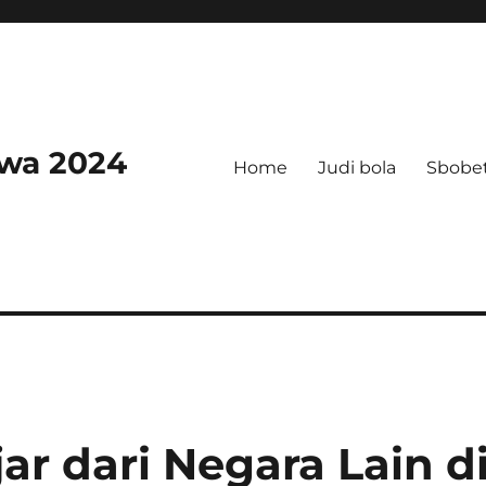
swa 2024
Home
Judi bola
Sbobe
r dari Negara Lain d