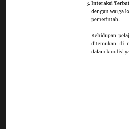
Interaksi Terba
dengan warga lo
pemerintah.
Kehidupan pelaj
ditemukan di n
dalam kondisi y