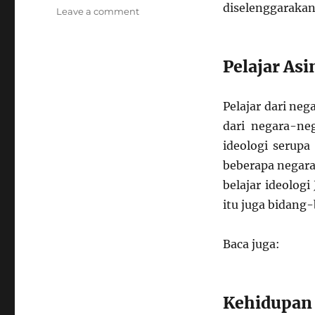
diselenggarakan
on
Leave a comment
Apakah
Ada
Pelajar
Pelajar Asi
dari
Negara
Lain
Pelajar dari neg
di
dari negara-ne
Korea
Utara?
ideologi serupa
beberapa negara 
belajar ideolog
itu juga bidang-
Baca juga:
Kehidupan 