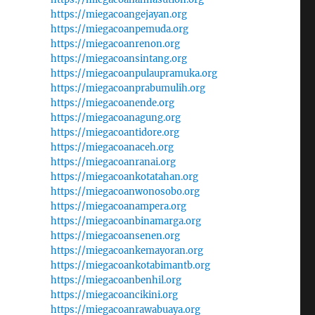
https://miegacoangejayan.org
https://miegacoanpemuda.org
https://miegacoanrenon.org
https://miegacoansintang.org
https://miegacoanpulaupramuka.org
https://miegacoanprabumulih.org
https://miegacoanende.org
https://miegacoanagung.org
https://miegacoantidore.org
https://miegacoanaceh.org
https://miegacoanranai.org
https://miegacoankotatahan.org
https://miegacoanwonosobo.org
https://miegacoanampera.org
https://miegacoanbinamarga.org
https://miegacoansenen.org
https://miegacoankemayoran.org
https://miegacoankotabimantb.org
https://miegacoanbenhil.org
https://miegacoancikini.org
https://miegacoanrawabuaya.org