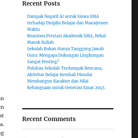
Recent Posts
Dampak Negatif AI untuk Siswa SMA
terhadap Disiplin Belajar dan Manajemen
Waktu
Beasiswa Prestasi Akademik SMA, Bekal
Masuk Kuliah
Sekolah Bukan Hanya Tanggung Jawab
Guru: Mengapa Dukungan Lingkungan
Sangat Penting?
Puluhan Sekolah Terdampak Bencana,
Aktivitas Belajar Kembali Dimulai
Membangun Karakter dan Nilai
Kebangsaan untuk Generasi Emas 2045
an
am
at
Recent Comments
a.
ng