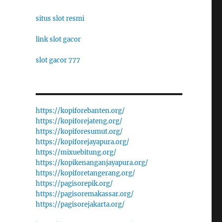
situs slot resmi
link slot gacor
slot gacor 777
https://kopiforebanten.org/
https://kopiforejateng.org/
https://kopiforesumut.org/
https://kopiforejayapura.org/
https://mixuebitung.org/
https://kopikenanganjayapura.org/
https://kopiforetangerang.org/
https://pagisorepik.org/
https://pagisoremakassar.org/
https://pagisorejakarta.org/