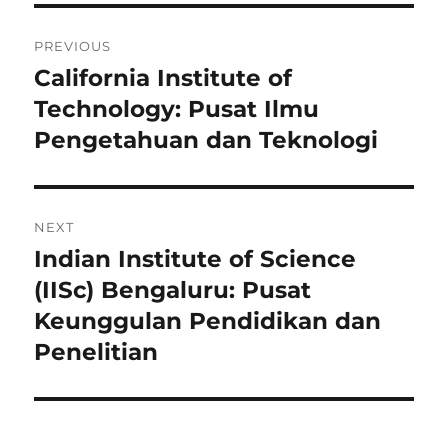
Post
PREVIOUS
navigation
California Institute of
Previous
post:
Technology: Pusat Ilmu
Pengetahuan dan Teknologi
NEXT
Indian Institute of Science
Next
post:
(IISc) Bengaluru: Pusat
Keunggulan Pendidikan dan
Penelitian