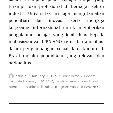
terampil dan profesional di berbagai sektor
industri. Universitas ini juga mengutamakan
penelitian dan inovasi, serta menjaga
kerjasama internasional untuk memberikan
pengalaman belajar yang lebih luas kepada
mahasiswanya. IFBAIANO terus berkontribusi
dalam pengembangan sosial dan ekonomi di
Brasil melalui pendidikan yang relevan dan
berkualitas.
Author
Posted
Categories
Tags
admin
January 11, 2025
universitas
Federal
on
Institute Baiano
,
IFBAIANO
,
institusi pendidikan Brasil
,
pendidikan teknis di Bahia
,
program vokasi IFBAIANO