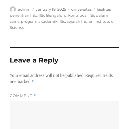
Author
Posted
Categories
Tags
admin
January 18, 2025
universitas
fasilitas
on
penelitian IISc
,
IISc Bengaluru
,
kontribusi IISc dalam
sains
,
program akademik IISc
,
sejarah Indian Institute of
Science
Leave a Reply
Your email address will not be published.
Required fields
are marked
*
COMMENT
*