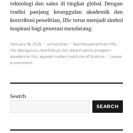
teknologi dan sains di tingkat global. Dengan
tradisi panjang keunggulan akademik dan
kontribusi penelitian, IISc terus menjadi simbol
inspirasi bagi generasi mendatang.
Posted
Categories
Tags
January 18, 2025
universitas
fasilitas penelitian IISc
,
on
IISc Bengaluru
,
kontribusi IISc dalam sains
,
program
akademik IISc
,
sejarah Indian Institute of Science
Leave
on
a comment
Indian
Institute
of
Science
(IISc)
Search
Bengaluru:
Pusat
SEARCH
Keunggulan
Pendidikan
dan
Penelitian