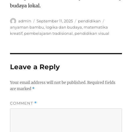
budaya lokal.
Author
Posted
Categories
Tags
admin
September 11, 2025
pendidikan
on
anyaman bambu
,
logika dan budaya
,
matematika
kreatif
,
pembelajaran tradisional
,
pendidikan visual
Leave a Reply
Your email address will not be published.
Required fields
are marked
*
COMMENT
*