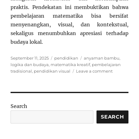
praktis. Pendekatan ini membuktikan bahwa
pembelajaran matematika bisa bersifat
menyenangkan, visual, dan kontekstual,
sekaligus menumbuhkan apresiasi terhadap
budaya lokal.
Posted
Categories
Tags
September 11, 2025
pendidikan
anyaman bambu
,
on
logika dan budaya
,
matematika kreatif
,
pembelajaran
on
tradisional
,
pendidikan visual
Leave a comment
Matematika
dengan
Anyaman
Bambu:
Menghubun
Search
Tradisi
dan
SEARCH
Logika