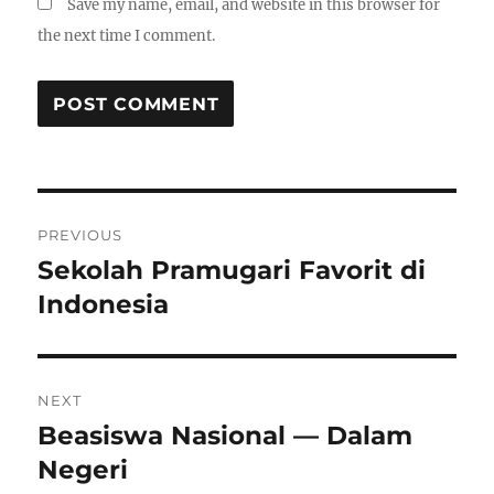
Save my name, email, and website in this browser for
the next time I comment.
Post
PREVIOUS
navigation
Sekolah Pramugari Favorit di
Previous
post:
Indonesia
NEXT
Beasiswa Nasional — Dalam
Next
post:
Negeri