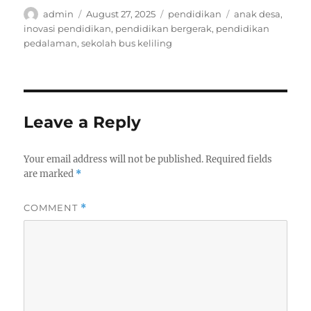
Author
Posted
Categories
Tags
admin
August 27, 2025
pendidikan
anak desa
,
on
inovasi pendidikan
,
pendidikan bergerak
,
pendidikan
pedalaman
,
sekolah bus keliling
Leave a Reply
Your email address will not be published.
Required fields
are marked
*
COMMENT
*