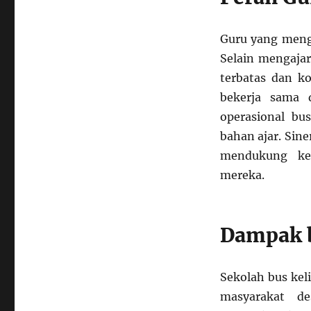
Guru yang menga
Selain mengaja
terbatas dan ko
bekerja sama 
operasional bu
bahan ajar. Sin
mendukung ket
mereka.
Dampak b
Sekolah bus kel
masyarakat d