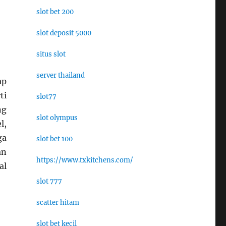
slot bet 200
slot deposit 5000
situs slot
server thailand
ap
ti
slot77
ng
slot olympus
l,
ga
slot bet 100
an
https://www.txkitchens.com/
al
slot 777
scatter hitam
slot bet kecil