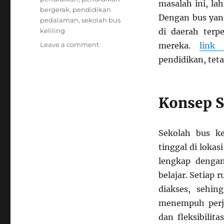
masalah ini, lah
bergerak
,
pendidikan
Dengan bus yang
pedalaman
,
sekolah bus
keliling
di daerah terp
on
Leave a comment
mereka.
link
Pendidikan
pendidikan, tet
di
Atas
Roda:
Kisah
Konsep S
Sekolah
Bus
Keliling
Sekolah bus ke
untuk
tinggal di lokas
Anak
Desa
lengkap dengan
Terpencil
belajar. Setiap
diakses, sehin
menempuh perja
dan fleksibili