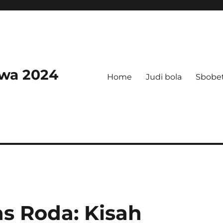
swa 2024
Home
Judi bola
Sbobe
as Roda: Kisah