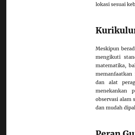
lokasi sesuai k
Kurikulu
Meskipun berada
mengikuti stan
matematika, bah
memanfaatkan m
dan alat perag
menekankan pr
observasi alam 
dan mudah dipa
Peran Gu