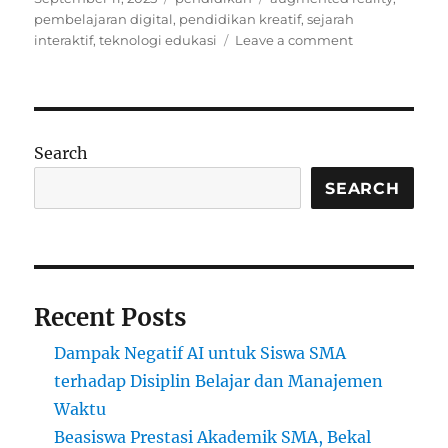
on
pembelajaran digital
,
pendidikan kreatif
,
sejarah
on
interaktif
,
teknologi edukasi
Leave a comment
Belajar
Sejarah
dengan
Augmented
Reality
Search
(AR)
SEARCH
Recent Posts
Dampak Negatif AI untuk Siswa SMA
terhadap Disiplin Belajar dan Manajemen
Waktu
Beasiswa Prestasi Akademik SMA, Bekal