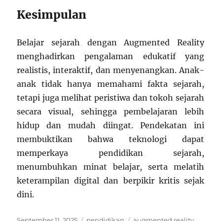
Kesimpulan
Belajar sejarah dengan Augmented Reality
menghadirkan pengalaman edukatif yang
realistis, interaktif, dan menyenangkan. Anak-
anak tidak hanya memahami fakta sejarah,
tetapi juga melihat peristiwa dan tokoh sejarah
secara visual, sehingga pembelajaran lebih
hidup dan mudah diingat. Pendekatan ini
membuktikan bahwa teknologi dapat
memperkaya pendidikan sejarah,
menumbuhkan minat belajar, serta melatih
keterampilan digital dan berpikir kritis sejak
dini.
Posted
Categories
Tags
September 11, 2025
pendidikan
augmented reality
,