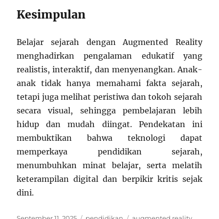
Kesimpulan
Belajar sejarah dengan Augmented Reality
menghadirkan pengalaman edukatif yang
realistis, interaktif, dan menyenangkan. Anak-
anak tidak hanya memahami fakta sejarah,
tetapi juga melihat peristiwa dan tokoh sejarah
secara visual, sehingga pembelajaran lebih
hidup dan mudah diingat. Pendekatan ini
membuktikan bahwa teknologi dapat
memperkaya pendidikan sejarah,
menumbuhkan minat belajar, serta melatih
keterampilan digital dan berpikir kritis sejak
dini.
Posted
Categories
Tags
September 11, 2025
pendidikan
augmented reality
,