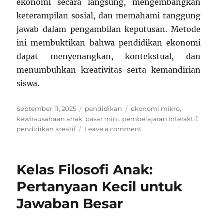
ekonomi secara langsung, mengembangkan
keterampilan sosial, dan memahami tanggung
jawab dalam pengambilan keputusan. Metode
ini membuktikan bahwa pendidikan ekonomi
dapat menyenangkan, kontekstual, dan
menumbuhkan kreativitas serta kemandirian
siswa.
Posted
Categories
Tags
September 11, 2025
pendidikan
ekonomi mikro
,
on
kewirausahaan anak
,
pasar mini
,
pembelajaran interaktif
,
on
pendidikan kreatif
Leave a comment
Kelas
Ekonomi
Mikro:
Kelas Filosofi Anak:
Siswa
Membuka
Pertanyaan Kecil untuk
Pasar
Jawaban Besar
Mini
di