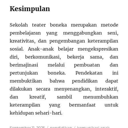
Kesimpulan
Sekolah teater boneka merupakan metode
pembelajaran yang menggabungkan seni,
kreativitas, dan pengembangan keterampilan
sosial. Anak-anak belajar mengekspresikan
diri, berkomunikasi, bekerja sama, dan
berimajinasi melalui pembuatan dan
pertunjukan boneka. Pendekatan ini
membuktikan bahwa pendidikan dapat
dilakukan secara menyenangkan, interaktif,
dan kreatif, sambil menumbuhkan
keterampilan yang bermanfaat untuk
kehidupan sehari-hari.
Posted
Categories
Tags
September 11, 2025
pendidikan
komunikasi anak
,