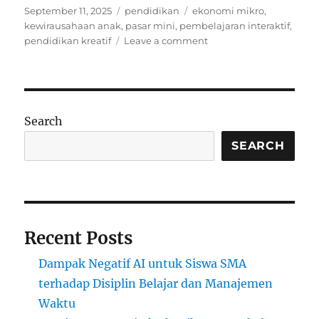
Posted
Categories
Tags
September 11, 2025
pendidikan
ekonomi mikro
,
on
kewirausahaan anak
,
pasar mini
,
pembelajaran interaktif
,
on
pendidikan kreatif
Leave a comment
Kelas
Ekonomi
Mikro:
Siswa
Membuka
Search
Pasar
Mini
SEARCH
di
Sekolah
Recent Posts
Dampak Negatif AI untuk Siswa SMA
terhadap Disiplin Belajar dan Manajemen
Waktu