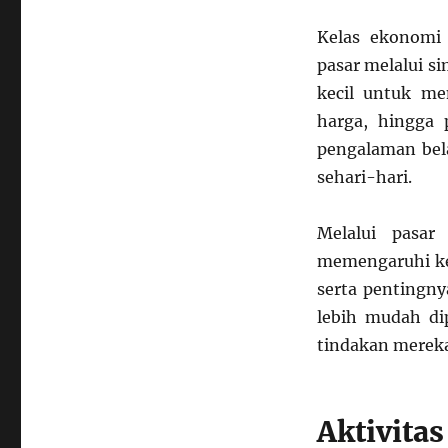
Pasar
Mini
Kelas ekonomi
di
pasar melalui s
Sekolah
kecil untuk me
harga, hingga 
pengalaman bel
sehari-hari.
Melalui pasar
memengaruhi kes
serta pentingny
lebih mudah di
tindakan merek
Aktivitas