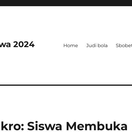
swa 2024
Home
Judi bola
Sbobe
ikro: Siswa Membuka