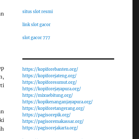
situs slot resmi
an
link slot gacor
slot gacor 777
ep
https://kopiforebanten.org/
https://kopiforejateng.org/
n,
https://kopiforesumut.org/
ti
https://kopiforejayapura.org/
https://mixuebitung.org/
https://kopikenanganjayapura.org/
https://kopiforetangerang.org/
an
https://pagisorepik.org/
ki
https://pagisoremakassar.org/
https://pagisorejakarta.org/
ih