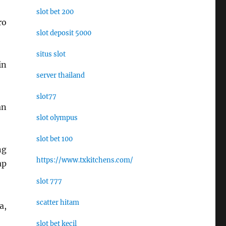
slot bet 200
ro
slot deposit 5000
situs slot
in
server thailand
slot77
an
slot olympus
slot bet 100
ng
https://www.txkitchens.com/
ap
slot 777
scatter hitam
a,
slot bet kecil