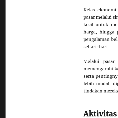
Pasar
Mini
Kelas ekonomi
di
pasar melalui s
Sekolah
kecil untuk me
harga, hingga 
pengalaman bel
sehari-hari.
Melalui pasar
memengaruhi kes
serta pentingny
lebih mudah di
tindakan merek
Aktivitas