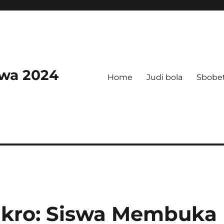
swa 2024
Home
Judi bola
Sbobe
ikro: Siswa Membuka