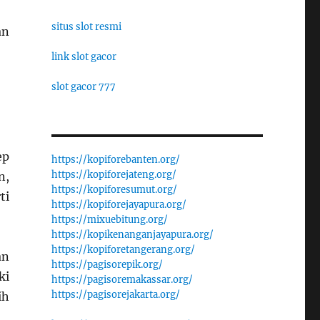
situs slot resmi
an
link slot gacor
slot gacor 777
ep
https://kopiforebanten.org/
https://kopiforejateng.org/
n,
https://kopiforesumut.org/
ti
https://kopiforejayapura.org/
https://mixuebitung.org/
https://kopikenanganjayapura.org/
https://kopiforetangerang.org/
an
https://pagisorepik.org/
ki
https://pagisoremakassar.org/
https://pagisorejakarta.org/
ih