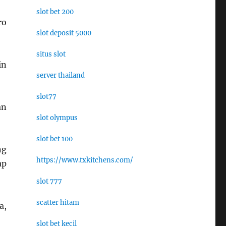
slot bet 200
ro
slot deposit 5000
situs slot
in
server thailand
slot77
an
slot olympus
slot bet 100
ng
https://www.txkitchens.com/
ap
slot 777
scatter hitam
a,
slot bet kecil