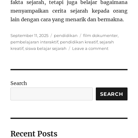
fakta sejarah, tetapi juga belajar bagaimana
menyampaikan cerita sejarah kepada orang
lain dengan cara yang menarik dan bermakna.
Posted
Categories
Tags
September 11, 2025
pendidikan
film dokumenter
,
on
pembelajaran interaktif
,
pendidikan kreatif
,
sejarah
on
kreatif
,
siswa belajar sejarah
Leave a comment
Belajar
Sejarah
Lewat
Film
Dokumenter
Search
yang
Dibuat
SEARCH
Siswa
Sendiri
Recent Posts