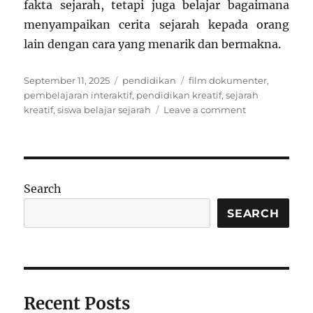
fakta sejarah, tetapi juga belajar bagaimana
menyampaikan cerita sejarah kepada orang
lain dengan cara yang menarik dan bermakna.
Posted
Categories
Tags
September 11, 2025
pendidikan
film dokumenter
,
on
pembelajaran interaktif
,
pendidikan kreatif
,
sejarah
on
kreatif
,
siswa belajar sejarah
Leave a comment
Belajar
Sejarah
Lewat
Film
Dokumenter
Search
yang
Dibuat
SEARCH
Siswa
Sendiri
Recent Posts