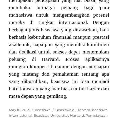
merupakan pencapaian yang luar biasa, yang
membuka berbagai peluang bagi para
mahasiswa untuk mengembangkan potensi
mereka di tingkat internasional. Dengan
berbagai jenis beasiswa yang ditawarkan, baik
berbasis kebutuhan finansial maupun prestasi
akademik, siapa pun yang memiliki komitmen
dan dedikasi untuk sukses dapat menemukan
peluang di Harvard. Proses aplikasinya
mungkin kompetitif, namun dengan persiapan
yang matang dan pemahaman tentang apa
yang dibutuhkan, beasiswa ini bisa menjadi
batu loncatan yang luar biasa untuk karier dan
masa depan yang gemilang.
Posted
Categories
Tags
May 10, 2025
beasiswa
Beasiswa di Harvard
,
beasiswa
on
internasional
,
Beasiswa Universitas Harvard
,
Pembiayaan