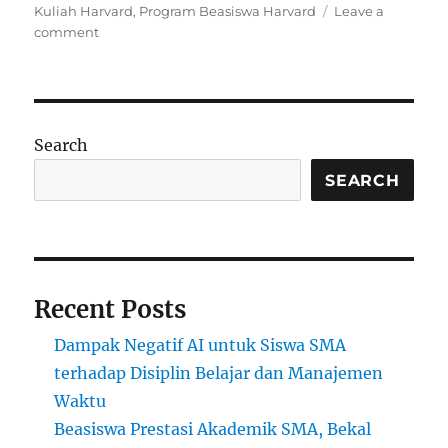
Kuliah Harvard
,
Program Beasiswa Harvard
Leave a
on
comment
Beasiswa
Universitas
Harvard:
Cara
Mendapatkan
Search
Beasiswa
di
SEARCH
Kampus
Ivy
League
Recent Posts
Dampak Negatif AI untuk Siswa SMA
terhadap Disiplin Belajar dan Manajemen
Waktu
Beasiswa Prestasi Akademik SMA, Bekal