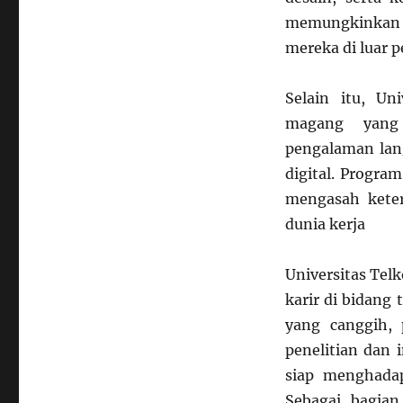
memungkinkan
mereka di luar p
Selain itu, U
magang yang
pengalaman lang
digital. Progra
mengasah keter
dunia kerja
Universitas Tel
karir di bidang 
yang canggih, 
penelitian dan 
siap menghadap
Sebagai bagian