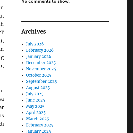
No comments to show.
an
i,
ah
Archives
PT
1,
July 2026
in
February 2026
January 2026
ng
December 2025
n,
November 2025
October 2025
September 2025
August 2025
an
July 2025
wa
June 2025
May 2025
ar
April 2025
us
March 2025
di
February 2025
January 2025