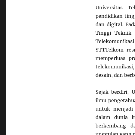
Digital
Universitas T
di
pendidikan ting
Indonesia
dan digital. Pa
Tinggi Teknik 
Telekomunikasi
STTTelkom res
memperluas pr
telekomunikasi,
desain, dan berb
Sejak berdiri,
ilmu pengetahu
untuk menjadi 
dalam dunia in
berkembang da
unggulan yang m