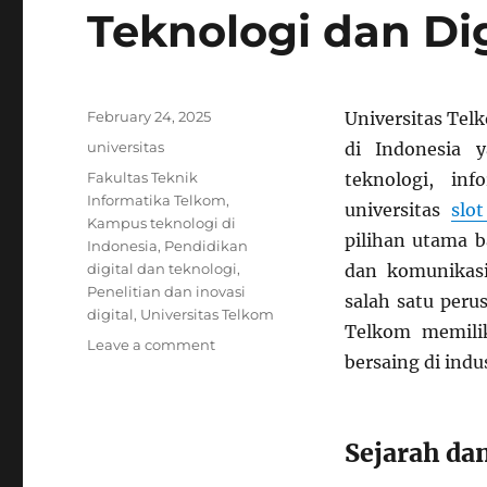
Teknologi dan Dig
Posted
February 24, 2025
Universitas Tel
on
Categories
universitas
di Indonesia 
Tags
Fakultas Teknik
teknologi, in
Informatika Telkom
,
universitas
slo
Kampus teknologi di
pilihan utama b
Indonesia
,
Pendidikan
digital dan teknologi
,
dan komunikasi
Penelitian dan inovasi
salah satu peru
digital
,
Universitas Telkom
Telkom memili
on
Leave a comment
bersaing di indus
Universitas
Telkom:
Pusat
Pendidikan
Sejarah da
Teknologi
dan