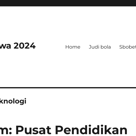
swa 2024
Home
Judi bola
Sbobe
knologi
om: Pusat Pendidikan