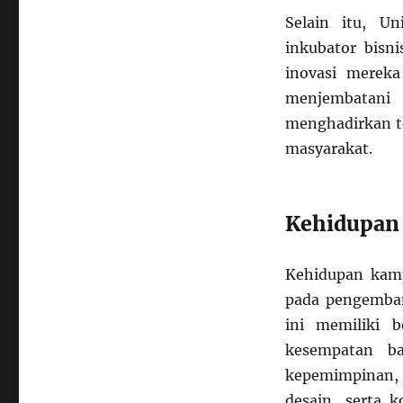
Selain itu, Un
inkubator bis
inovasi mereka
menjembatani 
menghadirkan te
masyarakat.
Kehidupan
Kehidupan kamp
pada pengemban
ini memiliki 
kesempatan ba
kepemimpinan, 
desain, serta k