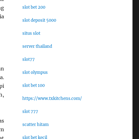
slot bet 200
ng
ia
slot deposit 5000
situs slot
server thailand
slot77
an
slot olympus
a.
slot bet 100
pi
h,
https://www.txkitchens.com/
slot 777
as
scatter hitam
um
slot bet kecil
at