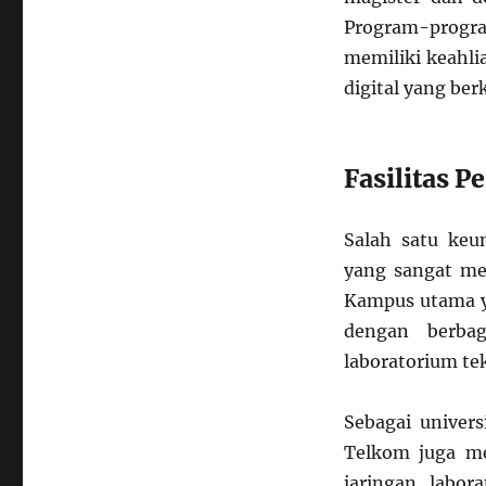
Program-progr
memiliki keahli
digital yang be
Fasilitas 
Salah satu keun
yang sangat me
Kampus utama ya
dengan berbag
laboratorium tek
Sebagai univers
Telkom juga mem
jaringan, labor