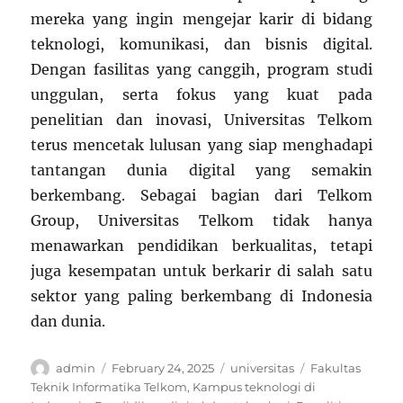
mereka yang ingin mengejar karir di bidang
teknologi, komunikasi, dan bisnis digital.
Dengan fasilitas yang canggih, program studi
unggulan, serta fokus yang kuat pada
penelitian dan inovasi, Universitas Telkom
terus mencetak lulusan yang siap menghadapi
tantangan dunia digital yang semakin
berkembang. Sebagai bagian dari Telkom
Group, Universitas Telkom tidak hanya
menawarkan pendidikan berkualitas, tetapi
juga kesempatan untuk berkarir di salah satu
sektor yang paling berkembang di Indonesia
dan dunia.
Author
Posted
Categories
Tags
admin
February 24, 2025
universitas
Fakultas
on
Teknik Informatika Telkom
,
Kampus teknologi di