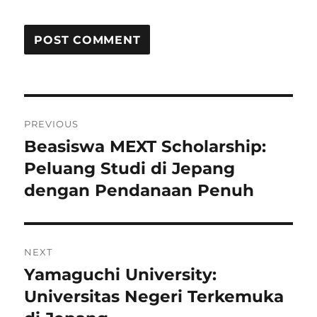
Post
PREVIOUS
navigation
Beasiswa MEXT Scholarship:
Previous
post:
Peluang Studi di Jepang
dengan Pendanaan Penuh
NEXT
Yamaguchi University:
Next
post:
Universitas Negeri Terkemuka