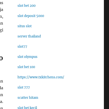
as
slot bet 200
ja
m,
slot deposit 5000
an
situs slot
gi
server thailand
slot77
o
slot olympus
slot bet 100
https://www.txkitchens.com/
an
da
slot 777
an
scatter hitam
a.
an
slot bet kecil