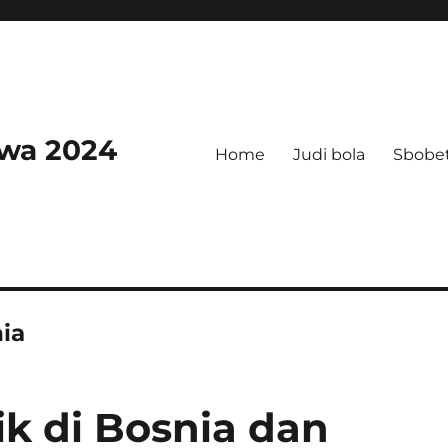
swa 2024
Home
Judi bola
Sbobe
nia
ik di Bosnia dan