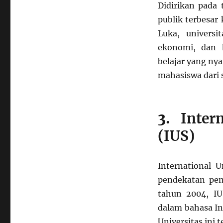
Didirikan pada 
publik terbesar
Luka, universi
ekonomi, dan 
belajar yang ny
mahasiswa dari 
3.
Inter
(IUS)
International U
pendekatan pend
tahun 2004, IU
dalam bahasa In
Universitas ini