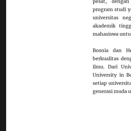
pesat, dengan
program studi 
universitas n
akademik ting
mahasiswa untuk
Bosnia dan He
berkualitas de
ilmu. Dari Uni
University in B
setiap universi
generasi muda un