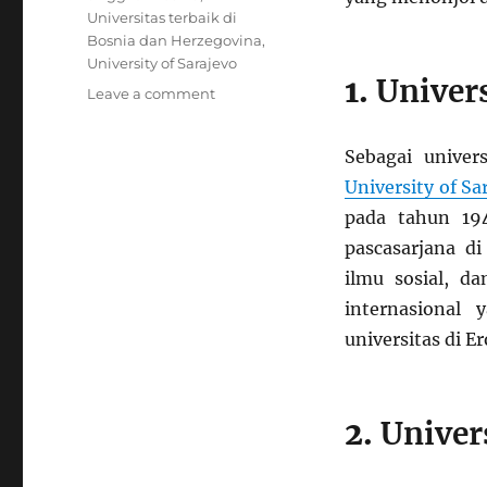
Universitas terbaik di
Bosnia dan Herzegovina
,
University of Sarajevo
1.
Univers
on
Leave a comment
Universitas
Terbaik
Sebagai univer
di
Bosnia
University of Sa
dan
pada tahun 19
Herzegovina:
pascasarjana di
Pilar
Pendidikan
ilmu sosial, da
di
internasional
Balkan
universitas di Er
2.
Univer