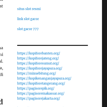
at
situs slot resmi
link slot gacor
slot gacor 777
na
https://kopiforebanten.org/
ni
https://kopiforejateng.org/
l.
https://kopiforesumut.org/
a,
https://kopiforejayapura.org/
https://mixuebitung.org/
di
https://kopikenanganjayapura.org/
https://kopiforetangerang.org/
https://pagisorepik.org/
https://pagisoremakassar.org/
https://pagisorejakarta.org/
d