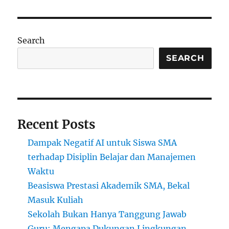
Terbaik
di
Bosnia
dan
Search
Herzegovina:
Pilar
SEARCH
Pendidikan
di
Balkan
Recent Posts
Dampak Negatif AI untuk Siswa SMA
terhadap Disiplin Belajar dan Manajemen
Waktu
Beasiswa Prestasi Akademik SMA, Bekal
Masuk Kuliah
Sekolah Bukan Hanya Tanggung Jawab
Guru: Mengapa Dukungan Lingkungan