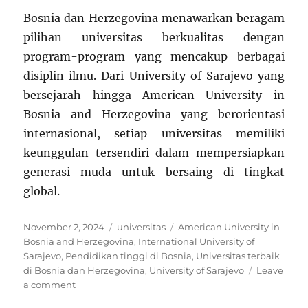
Bosnia dan Herzegovina menawarkan beragam
pilihan universitas berkualitas dengan
program-program yang mencakup berbagai
disiplin ilmu. Dari University of Sarajevo yang
bersejarah hingga American University in
Bosnia and Herzegovina yang berorientasi
internasional, setiap universitas memiliki
keunggulan tersendiri dalam mempersiapkan
generasi muda untuk bersaing di tingkat
global.
Posted
Categories
Tags
November 2, 2024
universitas
American University in
on
Bosnia and Herzegovina
,
International University of
Sarajevo
,
Pendidikan tinggi di Bosnia
,
Universitas terbaik
di Bosnia dan Herzegovina
,
University of Sarajevo
Leave
on
a comment
Universitas