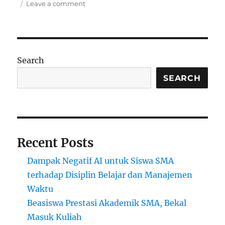
on
Leave a comment
Pendidikan
Virtual
Reality:
Simulasi
Sejarah
Search
dan
Sains
SEARCH
yang
Hidup
di
Depan
Mata
Recent Posts
Dampak Negatif AI untuk Siswa SMA
terhadap Disiplin Belajar dan Manajemen
Waktu
Beasiswa Prestasi Akademik SMA, Bekal
Masuk Kuliah