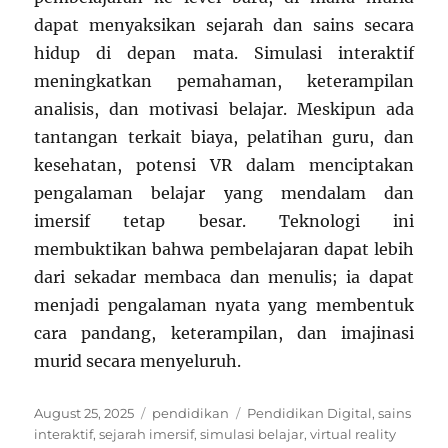
dapat menyaksikan sejarah dan sains secara
hidup di depan mata. Simulasi interaktif
meningkatkan pemahaman, keterampilan
analisis, dan motivasi belajar. Meskipun ada
tantangan terkait biaya, pelatihan guru, dan
kesehatan, potensi VR dalam menciptakan
pengalaman belajar yang mendalam dan
imersif tetap besar. Teknologi ini
membuktikan bahwa pembelajaran dapat lebih
dari sekadar membaca dan menulis; ia dapat
menjadi pengalaman nyata yang membentuk
cara pandang, keterampilan, dan imajinasi
murid secara menyeluruh.
Posted
Categories
Tags
August 25, 2025
pendidikan
Pendidikan Digital
,
sains
on
interaktif
,
sejarah imersif
,
simulasi belajar
,
virtual reality