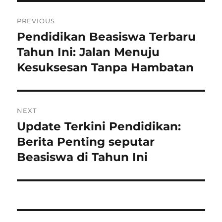
Post
PREVIOUS
navigation
Pendidikan Beasiswa Terbaru
Previous
post:
Tahun Ini: Jalan Menuju
Kesuksesan Tanpa Hambatan
NEXT
Update Terkini Pendidikan:
Next
post:
Berita Penting seputar
Beasiswa di Tahun Ini