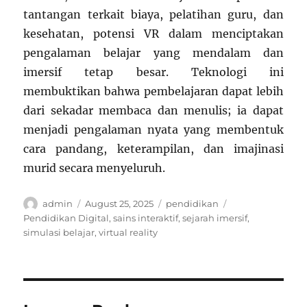
tantangan terkait biaya, pelatihan guru, dan
kesehatan, potensi VR dalam menciptakan
pengalaman belajar yang mendalam dan
imersif tetap besar. Teknologi ini
membuktikan bahwa pembelajaran dapat lebih
dari sekadar membaca dan menulis; ia dapat
menjadi pengalaman nyata yang membentuk
cara pandang, keterampilan, dan imajinasi
murid secara menyeluruh.
Author
Posted
Categories
Tags
admin
August 25, 2025
pendidikan
on
Pendidikan Digital
,
sains interaktif
,
sejarah imersif
,
simulasi belajar
,
virtual reality