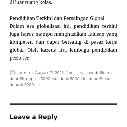
di luar ruang kelas.
Pendidikan Terkini dan Persaingan Global
Dalam era globalisasi ini, pendidikan terkini
juga harus mampu menghasilkan lulusan yang
kompeten dan dapat bersaing di pasar kerja
global. Oleh karena itu, lembaga pendidikan
perlu ter
Author
Posted
Categories
Tags
admin
August 23, 2025
beasiswa
,
pendidikan
on
depo 5k
,
deposit 5000
,
slot depo 5000
,
slot depo 5k
,
slot
deposit 5000
Leave a Reply