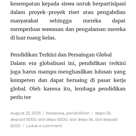
kesempatan kepada siswa untuk berpartisipasi
dalam proyek-proyek riset atau pengabdian
masyarakat sehingga mereka dapat
memperluas wawasan dan pengalaman mereka
di luar ruang kelas.
Pendidikan Terkini dan Persaingan Global
Dalam era globalisasi ini, pendidikan terkini
juga harus mampu menghasilkan lulusan yang
kompeten dan dapat bersaing di pasar kerja
global. Oleh karena itu, lembaga pendidikan
perlu ter
Posted
Categories
Tags
August 23, 2025
beasiswa
,
pendidikan
depo 5k
,
on
deposit 5000
,
slot depo 5000
,
slot depo 5k
,
slot deposit
on
5000
Leave a comment
Pendidikan