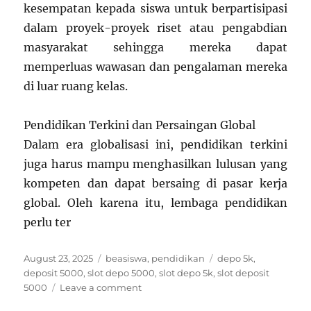
kesempatan kepada siswa untuk berpartisipasi
dalam proyek-proyek riset atau pengabdian
masyarakat sehingga mereka dapat
memperluas wawasan dan pengalaman mereka
di luar ruang kelas.
Pendidikan Terkini dan Persaingan Global
Dalam era globalisasi ini, pendidikan terkini
juga harus mampu menghasilkan lulusan yang
kompeten dan dapat bersaing di pasar kerja
global. Oleh karena itu, lembaga pendidikan
perlu ter
Posted
Categories
Tags
August 23, 2025
beasiswa
,
pendidikan
depo 5k
,
on
deposit 5000
,
slot depo 5000
,
slot depo 5k
,
slot deposit
on
5000
Leave a comment
Pendidikan