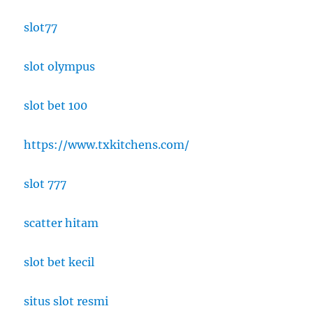
slot77
slot olympus
slot bet 100
https://www.txkitchens.com/
slot 777
scatter hitam
slot bet kecil
situs slot resmi