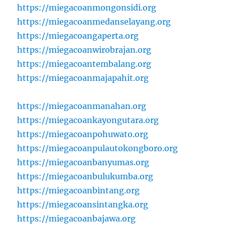
https://miegacoanmongonsidi.org
https://miegacoanmedanselayang.org
https://miegacoangaperta.org
https://miegacoanwirobrajan.org
https://miegacoantembalang.org
https://miegacoanmajapahit.org
https://miegacoanmanahan.org
https://miegacoankayongutara.org
https://miegacoanpohuwato.org
https://miegacoanpulautokongboro.org
https://miegacoanbanyumas.org
https://miegacoanbulukumba.org
https://miegacoanbintang.org
https://miegacoansintangka.org
https://miegacoanbajawa.org