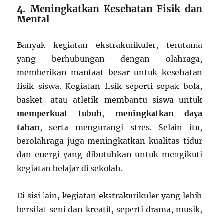
4.
Meningkatkan Kesehatan Fisik dan
Mental
Banyak kegiatan ekstrakurikuler, terutama
yang berhubungan dengan olahraga,
memberikan manfaat besar untuk kesehatan
fisik siswa. Kegiatan fisik seperti sepak bola,
basket, atau atletik membantu siswa untuk
memperkuat tubuh
,
meningkatkan daya
tahan
, serta mengurangi stres. Selain itu,
berolahraga juga meningkatkan kualitas tidur
dan energi yang dibutuhkan untuk mengikuti
kegiatan belajar di sekolah.
Di sisi lain, kegiatan ekstrakurikuler yang lebih
bersifat seni dan kreatif, seperti drama, musik,