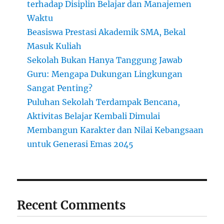
terhadap Disiplin Belajar dan Manajemen
Waktu
Beasiswa Prestasi Akademik SMA, Bekal
Masuk Kuliah
Sekolah Bukan Hanya Tanggung Jawab
Guru: Mengapa Dukungan Lingkungan
Sangat Penting?
Puluhan Sekolah Terdampak Bencana,
Aktivitas Belajar Kembali Dimulai
Membangun Karakter dan Nilai Kebangsaan
untuk Generasi Emas 2045
Recent Comments