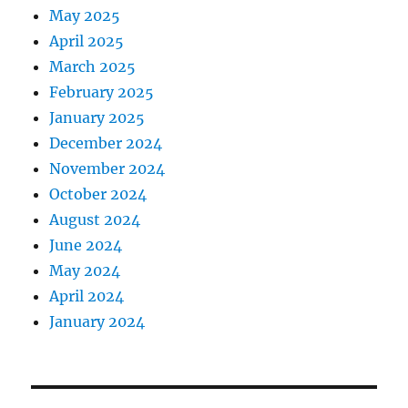
May 2025
April 2025
March 2025
February 2025
January 2025
December 2024
November 2024
October 2024
August 2024
June 2024
May 2024
April 2024
January 2024