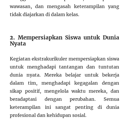
wawasan, dan mengasah keterampilan yang
tidak diajarkan di dalam kelas.
2.
Mempersiapkan Siswa untuk Dunia
Nyata
Kegiatan ekstrakurikuler mempersiapkan siswa
untuk menghadapi tantangan dan tuntutan
dunia nyata. Mereka belajar untuk bekerja
dalam tim, menghadapi kegagalan dengan
sikap positif, mengelola waktu mereka, dan
beradaptasi dengan perubahan. Semua
keterampilan ini sangat penting di dunia
profesional dan kehidupan sosial.