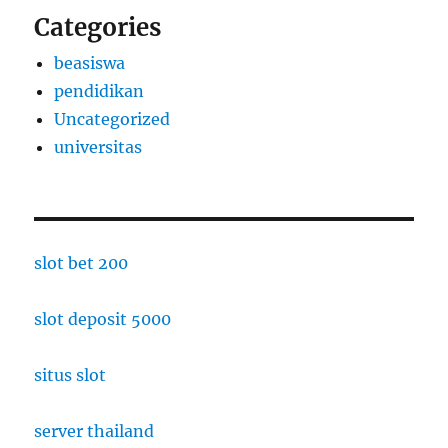
Categories
beasiswa
pendidikan
Uncategorized
universitas
slot bet 200
slot deposit 5000
situs slot
server thailand