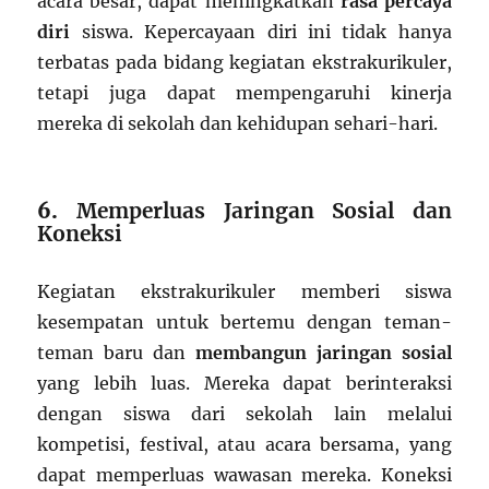
acara besar, dapat meningkatkan
rasa percaya
diri
siswa. Kepercayaan diri ini tidak hanya
terbatas pada bidang kegiatan ekstrakurikuler,
tetapi juga dapat mempengaruhi kinerja
mereka di sekolah dan kehidupan sehari-hari.
6.
Memperluas Jaringan Sosial dan
Koneksi
Kegiatan ekstrakurikuler memberi siswa
kesempatan untuk bertemu dengan teman-
teman baru dan
membangun jaringan sosial
yang lebih luas. Mereka dapat berinteraksi
dengan siswa dari sekolah lain melalui
kompetisi, festival, atau acara bersama, yang
dapat memperluas wawasan mereka. Koneksi