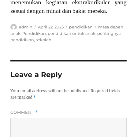
menemukan kegiatan ekstrakurikuler yang
sesuai dengan minat dan bakat mereka.
Author
Posted
Categories
Tags
admin
April 22, 2025
pendidikan
masa depan
on
anak
,
Pendidikan
,
pendidikan untuk anak
,
pentingnya
pendidikan
,
sekolah
Leave a Reply
Your email address will not be published.
Required fields
are marked
*
COMMENT
*