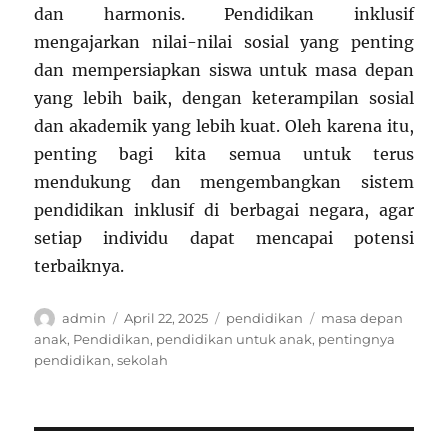
dan harmonis. Pendidikan inklusif
mengajarkan nilai-nilai sosial yang penting
dan mempersiapkan siswa untuk masa depan
yang lebih baik, dengan keterampilan sosial
dan akademik yang lebih kuat. Oleh karena itu,
penting bagi kita semua untuk terus
mendukung dan mengembangkan sistem
pendidikan inklusif di berbagai negara, agar
setiap individu dapat mencapai potensi
terbaiknya.
Author
Posted
Categories
Tags
admin
April 22, 2025
pendidikan
masa depan
on
anak
,
Pendidikan
,
pendidikan untuk anak
,
pentingnya
pendidikan
,
sekolah