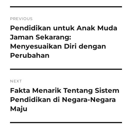
Post
PREVIOUS
navigation
Pendidikan untuk Anak Muda
Previous
post:
Jaman Sekarang:
Menyesuaikan Diri dengan
Perubahan
NEXT
Fakta Menarik Tentang Sistem
Next
post:
Pendidikan di Negara-Negara
Maju