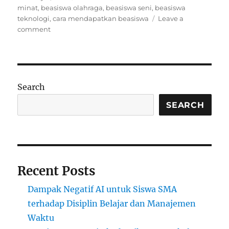
on
minat
,
beasiswa olahraga
,
beasiswa seni
,
beasiswa
teknologi
,
cara mendapatkan beasiswa
Leave a
on
comment
Beasiswa
Berdasarkan
Minat:
Menemukan
Peluang
Search
Pendidikan
yang
SEARCH
Tepat
Recent Posts
Dampak Negatif AI untuk Siswa SMA
terhadap Disiplin Belajar dan Manajemen
Waktu