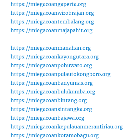
https://miegacoangaperta.org
https://miegacoanwirobrajan.org
https://miegacoantembalang.org
https://miegacoanmajapahit.org
https://miegacoanmanahan.org
https://miegacoankayongutara.org
https://miegacoanpohuwato.org
https://miegacoanpulautokongboro.org
https://miegacoanbanyumas.org
https://miegacoanbulukumba.org
https://miegacoanbintang.org
https://miegacoansintangka.org
https://miegacoanbajawa.org
https://miegacoankepulauanmerantiriau.org
https://miegacoankotamobagu.org