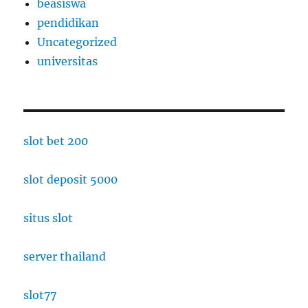
beasiswa
pendidikan
Uncategorized
universitas
slot bet 200
slot deposit 5000
situs slot
server thailand
slot77