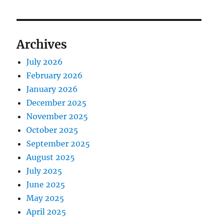
Archives
July 2026
February 2026
January 2026
December 2025
November 2025
October 2025
September 2025
August 2025
July 2025
June 2025
May 2025
April 2025