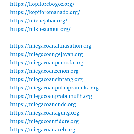
https://kopiforebogor.org/
https://kopiforemanado.org/
https://mixuejabar.org/
https://mixuesumut.org/
https://miegacoanahnasution.org
https://miegacoangejayan.org
https://miegacoanpemuda.org
https://miegacoanrenon.org
https://miegacoansintang.org
https://miegacoanpulaupramuka.org
https://miegacoanprabumulih.org
https://miegacoanende.org
https://miegacoanagung.org
https://miegacoantidore.org
https://miegacoanaceh.org