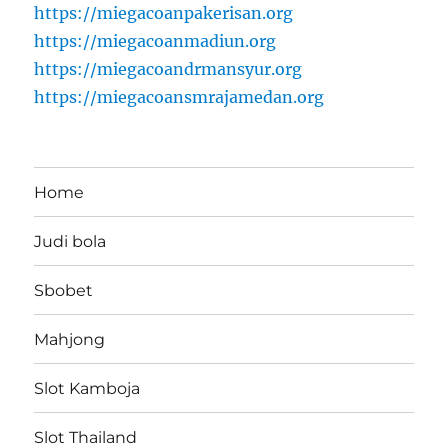
https://miegacoanpakerisan.org
https://miegacoanmadiun.org
https://miegacoandrmansyur.org
https://miegacoansmrajamedan.org
Home
Judi bola
Sbobet
Mahjong
Slot Kamboja
Slot Thailand