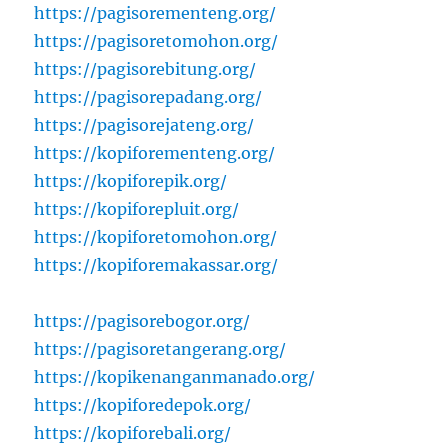
https://pagisorementeng.org/
https://pagisoretomohon.org/
https://pagisorebitung.org/
https://pagisorepadang.org/
https://pagisorejateng.org/
https://kopiforementeng.org/
https://kopiforepik.org/
https://kopiforepluit.org/
https://kopiforetomohon.org/
https://kopiforemakassar.org/
https://pagisorebogor.org/
https://pagisoretangerang.org/
https://kopikenanganmanado.org/
https://kopiforedepok.org/
https://kopiforebali.org/