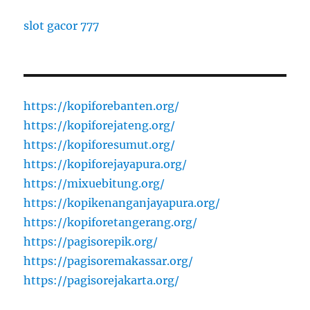
slot gacor 777
https://kopiforebanten.org/
https://kopiforejateng.org/
https://kopiforesumut.org/
https://kopiforejayapura.org/
https://mixuebitung.org/
https://kopikenanganjayapura.org/
https://kopiforetangerang.org/
https://pagisorepik.org/
https://pagisoremakassar.org/
https://pagisorejakarta.org/