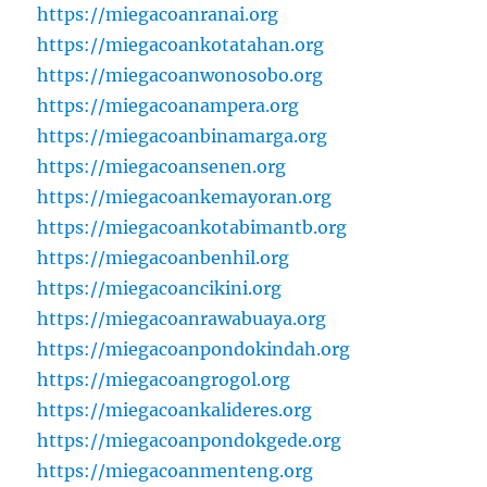
https://miegacoanranai.org
https://miegacoankotatahan.org
https://miegacoanwonosobo.org
https://miegacoanampera.org
https://miegacoanbinamarga.org
https://miegacoansenen.org
https://miegacoankemayoran.org
https://miegacoankotabimantb.org
https://miegacoanbenhil.org
https://miegacoancikini.org
https://miegacoanrawabuaya.org
https://miegacoanpondokindah.org
https://miegacoangrogol.org
https://miegacoankalideres.org
https://miegacoanpondokgede.org
https://miegacoanmenteng.org