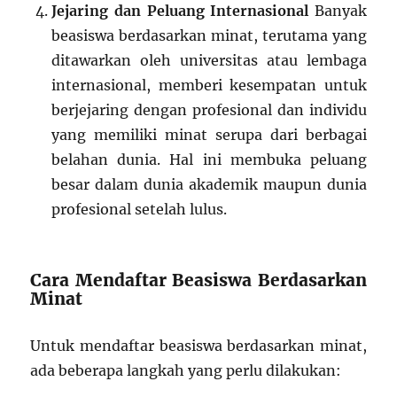
Jejaring dan Peluang Internasional
Banyak
beasiswa berdasarkan minat, terutama yang
ditawarkan oleh universitas atau lembaga
internasional, memberi kesempatan untuk
berjejaring dengan profesional dan individu
yang memiliki minat serupa dari berbagai
belahan dunia. Hal ini membuka peluang
besar dalam dunia akademik maupun dunia
profesional setelah lulus.
Cara Mendaftar Beasiswa Berdasarkan
Minat
Untuk mendaftar beasiswa berdasarkan minat,
ada beberapa langkah yang perlu dilakukan: