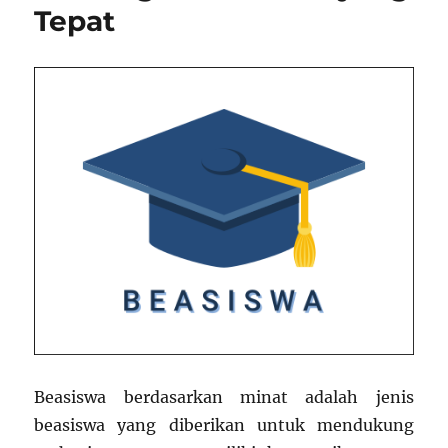
Tepat
Beasiswa berdasarkan minat adalah jenis
beasiswa yang diberikan untuk mendukung