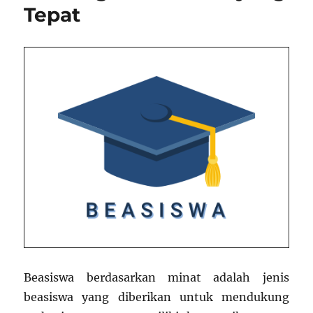
Tepat
Beasiswa berdasarkan minat adalah jenis
beasiswa yang diberikan untuk mendukung