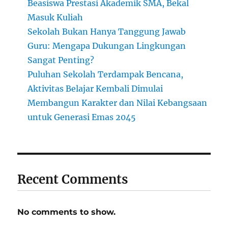
Beasiswa Prestasi Akademik SMA, Bekal
Masuk Kuliah
Sekolah Bukan Hanya Tanggung Jawab
Guru: Mengapa Dukungan Lingkungan
Sangat Penting?
Puluhan Sekolah Terdampak Bencana,
Aktivitas Belajar Kembali Dimulai
Membangun Karakter dan Nilai Kebangsaan
untuk Generasi Emas 2045
Recent Comments
No comments to show.