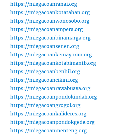
https://miegacoanranai.org
https://miegacoankotatahan.org
https://miegacoanwonosobo.org
https://miegacoanampera.org
https://miegacoanbinamarga.org
https://miegacoansenen.org
https://miegacoankemayoran.org
https://miegacoankotabimantb.org
https://miegacoanbenhil.org
https://miegacoancikini.org
https://miegacoanrawabuaya.org
https://miegacoanpondokindah.org
https://miegacoangrogol.org
https://miegacoankalideres.org
https://miegacoanpondokgede.org
https://miegacoanmenteng.org