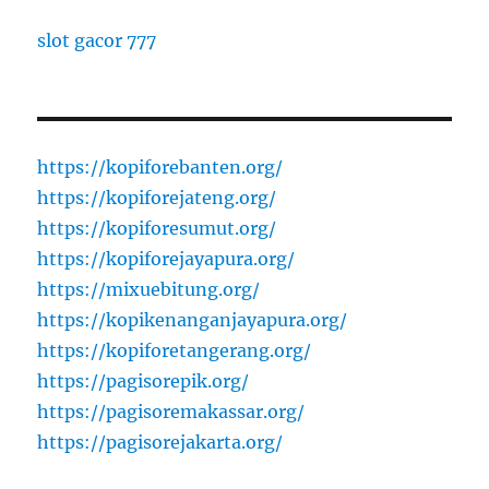
slot gacor 777
https://kopiforebanten.org/
https://kopiforejateng.org/
https://kopiforesumut.org/
https://kopiforejayapura.org/
https://mixuebitung.org/
https://kopikenanganjayapura.org/
https://kopiforetangerang.org/
https://pagisorepik.org/
https://pagisoremakassar.org/
https://pagisorejakarta.org/