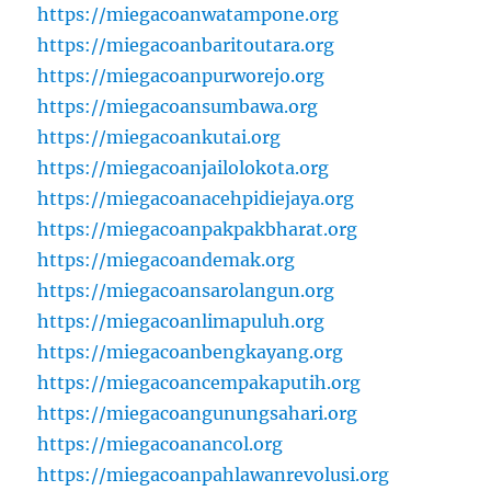
https://miegacoanwatampone.org
https://miegacoanbaritoutara.org
https://miegacoanpurworejo.org
https://miegacoansumbawa.org
https://miegacoankutai.org
https://miegacoanjailolokota.org
https://miegacoanacehpidiejaya.org
https://miegacoanpakpakbharat.org
https://miegacoandemak.org
https://miegacoansarolangun.org
https://miegacoanlimapuluh.org
https://miegacoanbengkayang.org
https://miegacoancempakaputih.org
https://miegacoangunungsahari.org
https://miegacoanancol.org
https://miegacoanpahlawanrevolusi.org