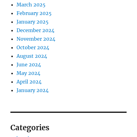
March 2025
February 2025
January 2025
December 2024
November 2024
October 2024
August 2024
June 2024
May 2024
April 2024
January 2024
Categories