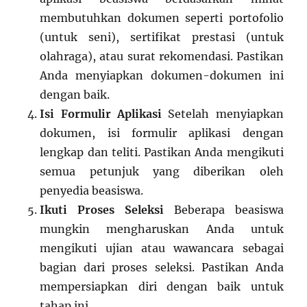
membutuhkan dokumen seperti portofolio
(untuk seni), sertifikat prestasi (untuk
olahraga), atau surat rekomendasi. Pastikan
Anda menyiapkan dokumen-dokumen ini
dengan baik.
Isi Formulir Aplikasi
Setelah menyiapkan
dokumen, isi formulir aplikasi dengan
lengkap dan teliti. Pastikan Anda mengikuti
semua petunjuk yang diberikan oleh
penyedia beasiswa.
Ikuti Proses Seleksi
Beberapa beasiswa
mungkin mengharuskan Anda untuk
mengikuti ujian atau wawancara sebagai
bagian dari proses seleksi. Pastikan Anda
mempersiapkan diri dengan baik untuk
tahap ini.