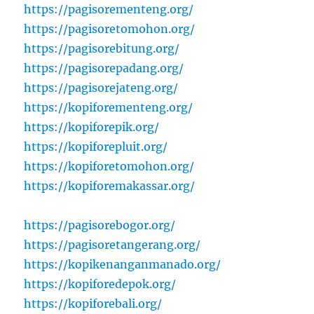
https://pagisorementeng.org/
https://pagisoretomohon.org/
https://pagisorebitung.org/
https://pagisorepadang.org/
https://pagisorejateng.org/
https://kopiforementeng.org/
https://kopiforepik.org/
https://kopiforepluit.org/
https://kopiforetomohon.org/
https://kopiforemakassar.org/
https://pagisorebogor.org/
https://pagisoretangerang.org/
https://kopikenanganmanado.org/
https://kopiforedepok.org/
https://kopiforebali.org/