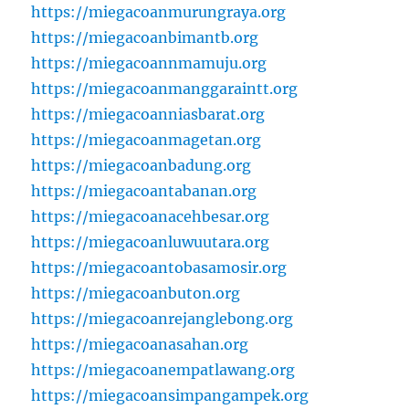
https://miegacoanmurungraya.org
https://miegacoanbimantb.org
https://miegacoannmamuju.org
https://miegacoanmanggaraintt.org
https://miegacoanniasbarat.org
https://miegacoanmagetan.org
https://miegacoanbadung.org
https://miegacoantabanan.org
https://miegacoanacehbesar.org
https://miegacoanluwuutara.org
https://miegacoantobasamosir.org
https://miegacoanbuton.org
https://miegacoanrejanglebong.org
https://miegacoanasahan.org
https://miegacoanempatlawang.org
https://miegacoansimpangampek.org