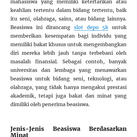
mahasiswa yang memiliki ketertarikan atau
keahlian tertentu dalam bidang tertentu, baik
itu seni, olahraga, sains, atau bidang lainnya.
Beasiswa ini dirancang
slot depo 5k
untuk
memberikan kesempatan bagi individu yang
memiliki bakat khusus untuk mengembangkan
diri mereka lebih jauh tanpa terbebani oleh
masalah finansial. Sebagai contoh, banyak
universitas dan lembaga yang menawarkan
beasiswa untuk bidang seni, teknologi, atau
olahraga, yang tidak hanya mengakui prestasi
akademik, tetapi juga bakat dan minat yang
dimiliki oleh penerima beasiswa.
Jenis-Jenis Beasiswa Berdasarkan
Minat