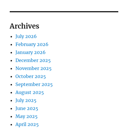
Archives
July 2026
February 2026
January 2026
December 2025
November 2025
October 2025
September 2025
August 2025
July 2025
June 2025
May 2025
April 2025