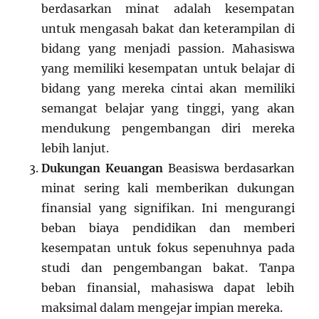
berdasarkan minat adalah kesempatan
untuk mengasah bakat dan keterampilan di
bidang yang menjadi passion. Mahasiswa
yang memiliki kesempatan untuk belajar di
bidang yang mereka cintai akan memiliki
semangat belajar yang tinggi, yang akan
mendukung pengembangan diri mereka
lebih lanjut.
Dukungan Keuangan
Beasiswa berdasarkan
minat sering kali memberikan dukungan
finansial yang signifikan. Ini mengurangi
beban biaya pendidikan dan memberi
kesempatan untuk fokus sepenuhnya pada
studi dan pengembangan bakat. Tanpa
beban finansial, mahasiswa dapat lebih
maksimal dalam mengejar impian mereka.