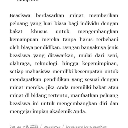
Beasiswa berdasarkan minat memberikan
peluang yang luar biasa bagi individu dengan
bakat khusus untuk mengembangkan
kemampuan mereka tanpa harus terbebani
oleh biaya pendidikan. Dengan banyaknya jenis
beasiswa yang ditawarkan, mulai dari seni,
olahraga, teknologi, hingga kepemimpinan,
setiap mahasiswa memiliki kesempatan untuk
mendapatkan pendidikan yang sesuai dengan
minat mereka. Jika Anda memiliki bakat atau
minat di bidang tertentu, manfaatkan peluang
beasiswa ini untuk mengembangkan diri dan
mengejar impian akademik Anda.
Posted
Categories
Tags
January 9, 2025
beasiswa
beasiswa berdasarkan