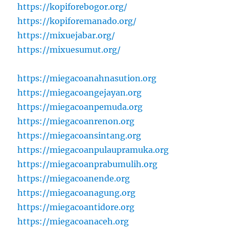
https://kopiforebogor.org/
https://kopiforemanado.org/
https://mixuejabar.org/
https://mixuesumut.org/
https://miegacoanahnasution.org
https://miegacoangejayan.org
https://miegacoanpemuda.org
https://miegacoanrenon.org
https://miegacoansintang.org
https://miegacoanpulaupramuka.org
https://miegacoanprabumulih.org
https://miegacoanende.org
https://miegacoanagung.org
https://miegacoantidore.org
https://miegacoanaceh.org