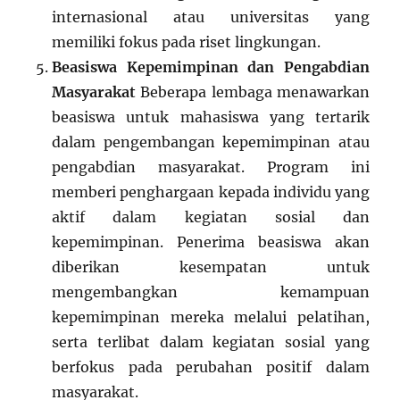
internasional atau universitas yang
memiliki fokus pada riset lingkungan.
Beasiswa Kepemimpinan dan Pengabdian
Masyarakat
Beberapa lembaga menawarkan
beasiswa untuk mahasiswa yang tertarik
dalam pengembangan kepemimpinan atau
pengabdian masyarakat. Program ini
memberi penghargaan kepada individu yang
aktif dalam kegiatan sosial dan
kepemimpinan. Penerima beasiswa akan
diberikan kesempatan untuk
mengembangkan kemampuan
kepemimpinan mereka melalui pelatihan,
serta terlibat dalam kegiatan sosial yang
berfokus pada perubahan positif dalam
masyarakat.