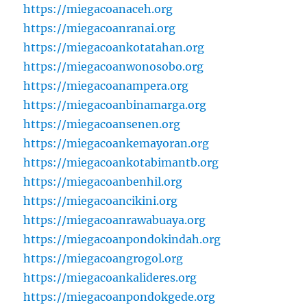
https://miegacoanaceh.org
https://miegacoanranai.org
https://miegacoankotatahan.org
https://miegacoanwonosobo.org
https://miegacoanampera.org
https://miegacoanbinamarga.org
https://miegacoansenen.org
https://miegacoankemayoran.org
https://miegacoankotabimantb.org
https://miegacoanbenhil.org
https://miegacoancikini.org
https://miegacoanrawabuaya.org
https://miegacoanpondokindah.org
https://miegacoangrogol.org
https://miegacoankalideres.org
https://miegacoanpondokgede.org