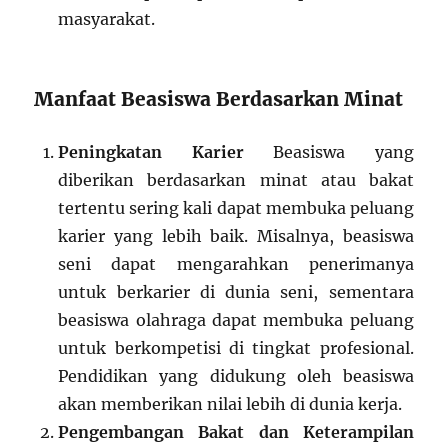
masyarakat.
Manfaat Beasiswa Berdasarkan Minat
Peningkatan Karier
Beasiswa yang
diberikan berdasarkan minat atau bakat
tertentu sering kali dapat membuka peluang
karier yang lebih baik. Misalnya, beasiswa
seni dapat mengarahkan penerimanya
untuk berkarier di dunia seni, sementara
beasiswa olahraga dapat membuka peluang
untuk berkompetisi di tingkat profesional.
Pendidikan yang didukung oleh beasiswa
akan memberikan nilai lebih di dunia kerja.
Pengembangan Bakat dan Keterampilan