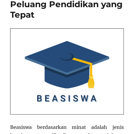
Peluang Pendidikan yang
Tepat
Beasiswa berdasarkan minat adalah jenis