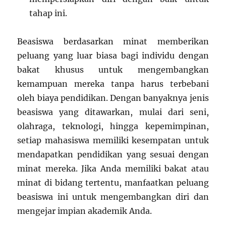
tahap ini.
Beasiswa berdasarkan minat memberikan
peluang yang luar biasa bagi individu dengan
bakat khusus untuk mengembangkan
kemampuan mereka tanpa harus terbebani
oleh biaya pendidikan. Dengan banyaknya jenis
beasiswa yang ditawarkan, mulai dari seni,
olahraga, teknologi, hingga kepemimpinan,
setiap mahasiswa memiliki kesempatan untuk
mendapatkan pendidikan yang sesuai dengan
minat mereka. Jika Anda memiliki bakat atau
minat di bidang tertentu, manfaatkan peluang
beasiswa ini untuk mengembangkan diri dan
mengejar impian akademik Anda.