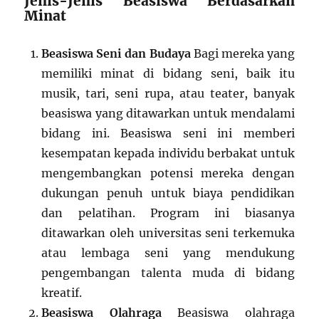
Jenis-Jenis Beasiswa Berdasarkan
Minat
Beasiswa Seni dan Budaya
Bagi mereka yang
memiliki minat di bidang seni, baik itu
musik, tari, seni rupa, atau teater, banyak
beasiswa yang ditawarkan untuk mendalami
bidang ini. Beasiswa seni ini memberi
kesempatan kepada individu berbakat untuk
mengembangkan potensi mereka dengan
dukungan penuh untuk biaya pendidikan
dan pelatihan. Program ini biasanya
ditawarkan oleh universitas seni terkemuka
atau lembaga seni yang mendukung
pengembangan talenta muda di bidang
kreatif.
Beasiswa Olahraga
Beasiswa olahraga