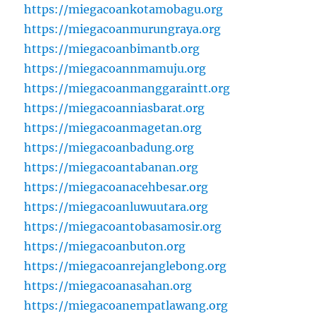
https://miegacoankotamobagu.org
https://miegacoanmurungraya.org
https://miegacoanbimantb.org
https://miegacoannmamuju.org
https://miegacoanmanggaraintt.org
https://miegacoanniasbarat.org
https://miegacoanmagetan.org
https://miegacoanbadung.org
https://miegacoantabanan.org
https://miegacoanacehbesar.org
https://miegacoanluwuutara.org
https://miegacoantobasamosir.org
https://miegacoanbuton.org
https://miegacoanrejanglebong.org
https://miegacoanasahan.org
https://miegacoanempatlawang.org