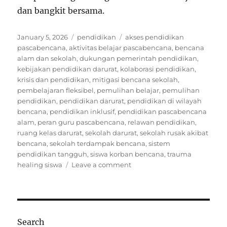
dan bangkit bersama.
Posted
Categories
Tags
January 5, 2026
pendidikan
akses pendidikan
on
pascabencana
,
aktivitas belajar pascabencana
,
bencana
alam dan sekolah
,
dukungan pemerintah pendidikan
,
kebijakan pendidikan darurat
,
kolaborasi pendidikan
,
krisis dan pendidikan
,
mitigasi bencana sekolah
,
pembelajaran fleksibel
,
pemulihan belajar
,
pemulihan
pendidikan
,
pendidikan darurat
,
pendidikan di wilayah
bencana
,
pendidikan inklusif
,
pendidikan pascabencana
alam
,
peran guru pascabencana
,
relawan pendidikan
,
ruang kelas darurat
,
sekolah darurat
,
sekolah rusak akibat
bencana
,
sekolah terdampak bencana
,
sistem
pendidikan tangguh
,
siswa korban bencana
,
trauma
on
healing siswa
Leave a comment
Puluhan
Sekolah
Terdampak
Bencana,
Aktivitas
Search