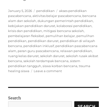
Posted
Categories
Tags
January 5, 2026
pendidikan
akses pendidikan
on
pascabencana
,
aktivitas belajar pascabencana
,
bencana
alam dan sekolah
,
dukungan pemerintah pendidikan
,
kebijakan pendidikan darurat
,
kolaborasi pendidikan
,
krisis dan pendidikan
,
mitigasi bencana sekolah
,
pembelajaran fleksibel
,
pemulihan belajar
,
pemulihan
pendidikan
,
pendidikan darurat
,
pendidikan di wilayah
bencana
,
pendidikan inklusif
,
pendidikan pascabencana
alam
,
peran guru pascabencana
,
relawan pendidikan
,
ruang kelas darurat
,
sekolah darurat
,
sekolah rusak akibat
bencana
,
sekolah terdampak bencana
,
sistem
pendidikan tangguh
,
siswa korban bencana
,
trauma
on
healing siswa
Leave a comment
Puluhan
Sekolah
Terdampak
Bencana,
Aktivitas
Search
Belajar
Kembali
SEARCH