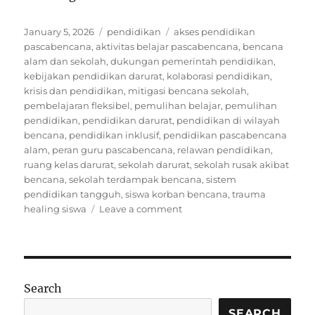
Posted
Categories
Tags
January 5, 2026
pendidikan
akses pendidikan
on
pascabencana
,
aktivitas belajar pascabencana
,
bencana
alam dan sekolah
,
dukungan pemerintah pendidikan
,
kebijakan pendidikan darurat
,
kolaborasi pendidikan
,
krisis dan pendidikan
,
mitigasi bencana sekolah
,
pembelajaran fleksibel
,
pemulihan belajar
,
pemulihan
pendidikan
,
pendidikan darurat
,
pendidikan di wilayah
bencana
,
pendidikan inklusif
,
pendidikan pascabencana
alam
,
peran guru pascabencana
,
relawan pendidikan
,
ruang kelas darurat
,
sekolah darurat
,
sekolah rusak akibat
bencana
,
sekolah terdampak bencana
,
sistem
pendidikan tangguh
,
siswa korban bencana
,
trauma
on
healing siswa
Leave a comment
Puluhan
Sekolah
Terdampak
Bencana,
Aktivitas
Search
Belajar
Kembali
SEARCH