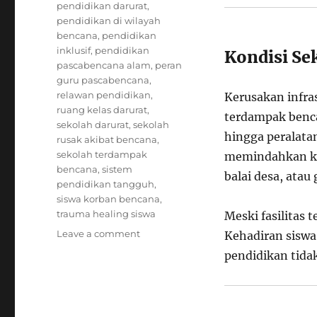
pendidikan darurat
,
pendidikan di wilayah
bencana
,
pendidikan
inklusif
,
pendidikan
Kondisi Se
pascabencana alam
,
peran
guru pascabencana
,
relawan pendidikan
,
Kerusakan infra
ruang kelas darurat
,
terdampak benca
sekolah darurat
,
sekolah
hingga peralatan
rusak akibat bencana
,
sekolah terdampak
memindahkan keg
bencana
,
sistem
balai desa, ata
pendidikan tangguh
,
siswa korban bencana
,
trauma healing siswa
Meski fasilitas 
on
Leave a comment
Kehadiran siswa 
Puluhan
pendidikan tidak
Sekolah
Terdampak
Bencana,
Aktivitas