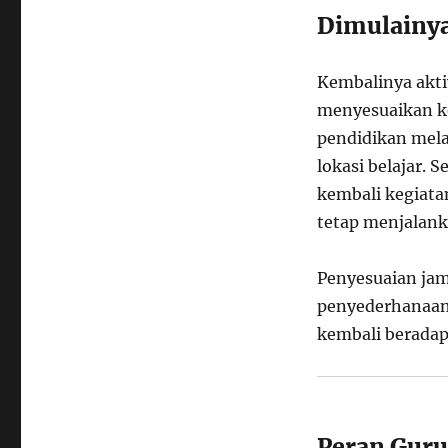
Belajar
Dimulainya
Kembali
Dimulai
Kembalinya aktiv
menyesuaikan ko
pendidikan mel
lokasi belajar.
kembali kegiata
tetap menjalank
Penyesuaian jam 
penyederhanaan 
kembali beradap
Peran Guru