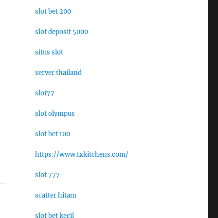
slot bet 200
slot deposit 5000
situs slot
server thailand
slot77
slot olympus
slot bet 100
https://www.txkitchens.com/
slot 777
scatter hitam
slot bet kecil