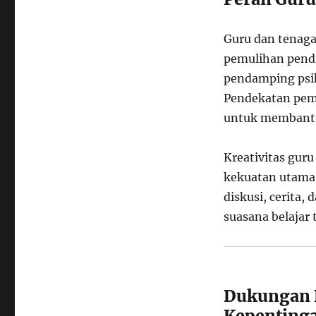
Guru dan tenag
pemulihan pendi
pendamping psik
Pendekatan pemb
untuk membantu
Kreativitas gur
kekuatan utama 
diskusi, cerita,
suasana belajar 
Dukungan 
Kepenting