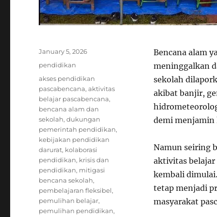
Posted
January 5, 2026
Bencana alam ya
on
Categories
pendidikan
meninggalkan da
Tags
akses pendidikan
sekolah dilapor
pascabencana
,
aktivitas
akibat banjir, 
belajar pascabencana
,
hidrometeorologi
bencana alam dan
sekolah
,
dukungan
demi menjamin k
pemerintah pendidikan
,
kebijakan pendidikan
Namun seiring b
darurat
,
kolaborasi
pendidikan
,
krisis dan
aktivitas belaja
pendidikan
,
mitigasi
kembali dimulai
bencana sekolah
,
tetap menjadi pr
pembelajaran fleksibel
,
pemulihan belajar
,
masyarakat pas
pemulihan pendidikan
,