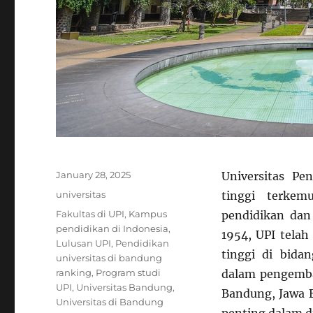
Posted
January 28, 2025
Universitas Pe
on
Categories
universitas
tinggi terke
Tags
Fakultas di UPI
,
Kampus
pendidikan dan
pendidikan di Indonesia
,
1954, UPI telah
Lulusan UPI
,
Pendidikan
tinggi di bida
universitas di bandung
ranking
,
Program studi
dalam pengemban
UPI
,
Universitas Bandung
,
Bandung, Jawa B
Universitas di Bandung