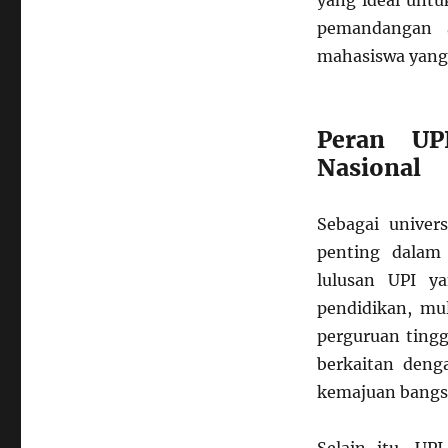
yang ideal untu
pemandangan a
mahasiswa yang b
Peran UP
Nasional
Sebagai univer
penting dalam
lulusan UPI ya
pendidikan, mul
perguruan tingg
berkaitan deng
kemajuan bangs