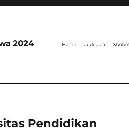
swa 2024
Home
Judi bola
Sbobe
itas Pendidikan