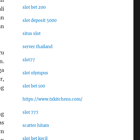
an
slot bet 200
li
an
slot deposit 5000
an
situs slot
server thailand
ru
slot77
n.
ga
slot olympus
r,
slot bet 100
ng
https://www.txkitchens.com/
slot 777
ng
as
scatter hitam
am
slot bet kecil