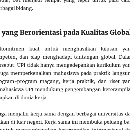
sedia, UPI menjadi tempat yang tepat untuk para cal
erbagai bidang.
 yang Berorientasi pada Kualitas Globa
 komitmen kuat untuk menghasilkan lulusan ya
ompeten, dan siap menghadapi tantangan global. Dal
ersebut, UPI tidak hanya mengedepankan kurikulum ya
i juga memperkenalkan mahasiswa pada praktik langsu
rogram-program magang, kerja praktik, dan riset ya
 mahasiswa UPI mendukung pengembangan keterampil
apkan di dunia kerja.
 juga menjalin kerja sama dengan berbagai universitas d
kan di luar negeri. Kerja sama ini membuka peluang ba