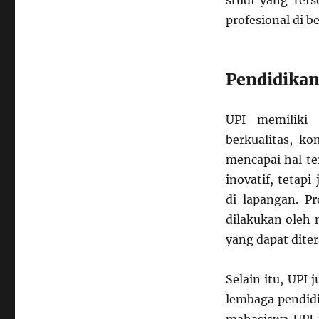
studi yang ter
profesional di b
Pendidikan
UPI memiliki
berkualitas, k
mencapai hal t
inovatif, tetap
di lapangan. P
dilakukan oleh
yang dapat diter
Selain itu, UPI
lembaga pendidi