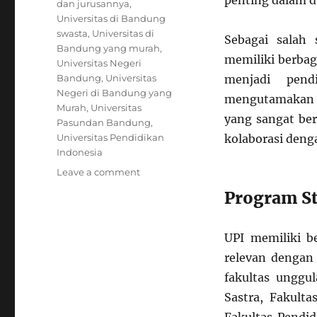
penting dalam d
dan jurusannya
,
Universitas di Bandung
swasta
,
Universitas di
Sebagai salah 
Bandung yang murah
,
memiliki berba
Universitas Negeri
Bandung
,
Universitas
menjadi pend
Negeri di Bandung yang
mengutamakan a
Murah
,
Universitas
yang sangat ber
Pasundan Bandung
,
Universitas Pendidikan
kolaborasi deng
Indonesia
on
Leave a comment
Mengenal
Program St
Universitas
Pendidikan
Indonesia
UPI memiliki b
(UPI):
relevan dengan
Kampus
Pendidik
fakultas unggu
Berkualitas
Sastra, Fakult