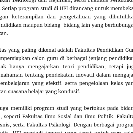
ikan Teknologi dan Kejuruan, serta Fakultas Pendidik
. Setiap program studi di UPI dirancang untuk membeka
gan keterampilan dan pengetahuan yang dibutuhk
endidikan maupun bidang-bidang lain yang berhubung
kan.
ltas yang paling dikenal adalah Fakultas Pendidikan Gu
persiapkan calon guru di berbagai jenjang pendidika
ak hanya mengajarkan teori pendidikan, tetapi ju
ahaman tentang pendekatan inovatif dalam mengaja
embelajaran yang efektif, serta pengelolaan kelas ya
an suasana belajar yang kondusif.
 juga memiliki program studi yang berfokus pada bida
 seperti Fakultas Ilmu Sosial dan Ilmu Politik, Fakult
nis, serta Fakultas Psikologi. Dengan berbagai progr