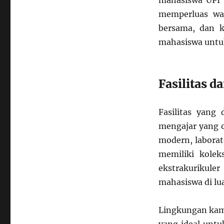
mahasiswa UPI 
memperluas waw
bersama, dan 
mahasiswa untuk
Fasilitas 
Fasilitas yang
mengajar yang o
modern, laborat
memiliki koleks
ekstrakurikule
mahasiswa di lu
Lingkungan kam