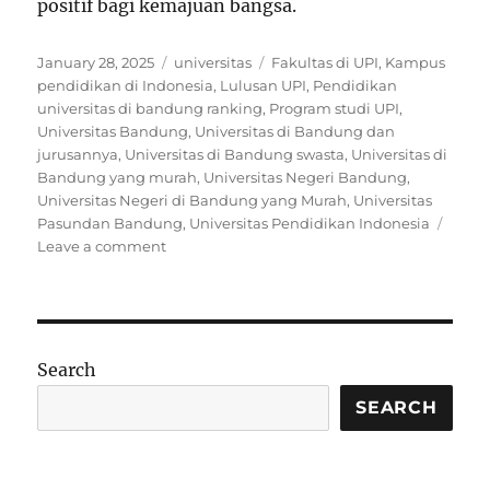
positif bagi kemajuan bangsa.
Posted
Categories
Tags
January 28, 2025
universitas
Fakultas di UPI
,
Kampus
on
pendidikan di Indonesia
,
Lulusan UPI
,
Pendidikan
universitas di bandung ranking
,
Program studi UPI
,
Universitas Bandung
,
Universitas di Bandung dan
jurusannya
,
Universitas di Bandung swasta
,
Universitas di
Bandung yang murah
,
Universitas Negeri Bandung
,
Universitas Negeri di Bandung yang Murah
,
Universitas
Pasundan Bandung
,
Universitas Pendidikan Indonesia
on
Leave a comment
Mengenal
Universitas
Pendidikan
Indonesia
(UPI):
Search
Kampus
Pendidik
SEARCH
Berkualitas