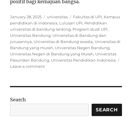
positif bagi kemajuan bangsa.
Posted
Categories
Tags
January 28, 2025
universitas
Fakultas di UPI
,
Kampus
on
pendidikan di Indonesia
,
Lulusan UPI
,
Pendidikan
universitas di bandung ranking
,
Program studi UPI
,
Universitas Bandung
,
Universitas di Bandung dan
jurusannya
,
Universitas di Bandung swasta
,
Universitas di
Bandung yang murah
,
Universitas Negeri Bandung
,
Universitas Negeri di Bandung yang Murah
,
Universitas
Pasundan Bandung
,
Universitas Pendidikan Indonesia
on
Leave a comment
Mengenal
Universitas
Pendidikan
Indonesia
(UPI):
Search
Kampus
Pendidik
SEARCH
Berkualitas