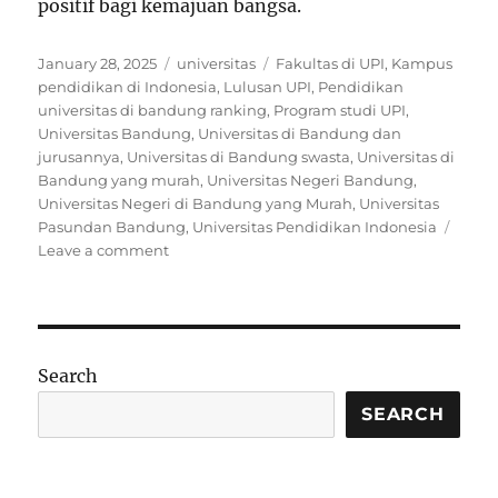
positif bagi kemajuan bangsa.
Posted
Categories
Tags
January 28, 2025
universitas
Fakultas di UPI
,
Kampus
on
pendidikan di Indonesia
,
Lulusan UPI
,
Pendidikan
universitas di bandung ranking
,
Program studi UPI
,
Universitas Bandung
,
Universitas di Bandung dan
jurusannya
,
Universitas di Bandung swasta
,
Universitas di
Bandung yang murah
,
Universitas Negeri Bandung
,
Universitas Negeri di Bandung yang Murah
,
Universitas
Pasundan Bandung
,
Universitas Pendidikan Indonesia
on
Leave a comment
Mengenal
Universitas
Pendidikan
Indonesia
(UPI):
Search
Kampus
Pendidik
SEARCH
Berkualitas