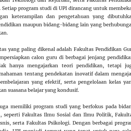
ikan Teknologi dan Kejuruan, serta Fakultas Pendidik
. Setiap program studi di UPI dirancang untuk membeka
gan keterampilan dan pengetahuan yang dibutuhk
endidikan maupun bidang-bidang lain yang berhubung
kan.
ltas yang paling dikenal adalah Fakultas Pendidikan Gu
persiapkan calon guru di berbagai jenjang pendidika
ak hanya mengajarkan teori pendidikan, tetapi ju
ahaman tentang pendekatan inovatif dalam mengaja
embelajaran yang efektif, serta pengelolaan kelas ya
an suasana belajar yang kondusif.
 juga memiliki program studi yang berfokus pada bida
 seperti Fakultas Ilmu Sosial dan Ilmu Politik, Fakult
nis, serta Fakultas Psikologi. Dengan berbagai progr