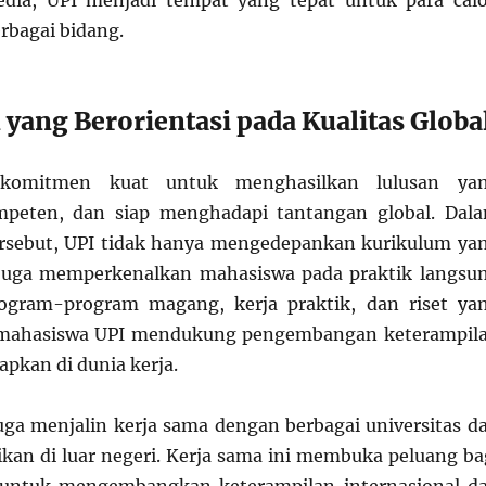
sedia, UPI menjadi tempat yang tepat untuk para cal
erbagai bidang.
 yang Berorientasi pada Kualitas Globa
 komitmen kuat untuk menghasilkan lulusan ya
ompeten, dan siap menghadapi tantangan global. Dal
ersebut, UPI tidak hanya mengedepankan kurikulum ya
i juga memperkenalkan mahasiswa pada praktik langsu
rogram-program magang, kerja praktik, dan riset ya
 mahasiswa UPI mendukung pengembangan keterampil
apkan di dunia kerja.
 juga menjalin kerja sama dengan berbagai universitas d
kan di luar negeri. Kerja sama ini membuka peluang ba