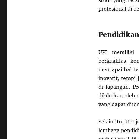
studi yang ter
profesional di b
Pendidikan
UPI memiliki
berkualitas, k
mencapai hal t
inovatif, tetap
di lapangan. P
dilakukan oleh
yang dapat diter
Selain itu, UPI
lembaga pendidi