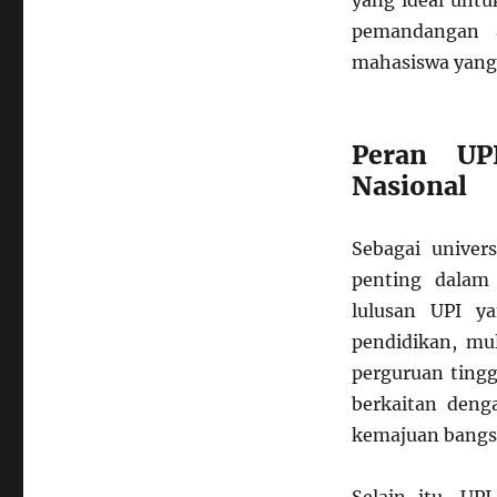
yang ideal untu
pemandangan a
mahasiswa yang b
Peran UP
Nasional
Sebagai univer
penting dalam
lulusan UPI ya
pendidikan, mul
perguruan tingg
berkaitan deng
kemajuan bangs