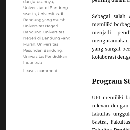
penting dalam d
dan jurusannya
,
Universitas di Bandung
swasta
,
Universitas di
Sebagai salah 
Bandung yang murah
,
memiliki berba
Universitas Negeri
Bandung
,
Universitas
menjadi pend
Negeri di Bandung yang
mengutamakan a
Murah
,
Universitas
yang sangat ber
Pasundan Bandung
,
Universitas Pendidikan
kolaborasi deng
Indonesia
on
Leave a comment
Mengenal
Program St
Universitas
Pendidikan
Indonesia
UPI memiliki b
(UPI):
relevan dengan
Kampus
Pendidik
fakultas unggu
Berkualitas
Sastra, Fakult