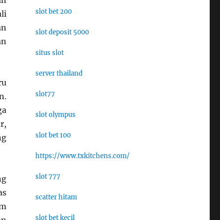
an
slot bet 200
li
an
slot deposit 5000
an
situs slot
server thailand
ru
slot77
n.
ga
slot olympus
r,
slot bet 100
ng
https://www.txkitchens.com/
slot 777
ng
as
scatter hitam
am
slot bet kecil