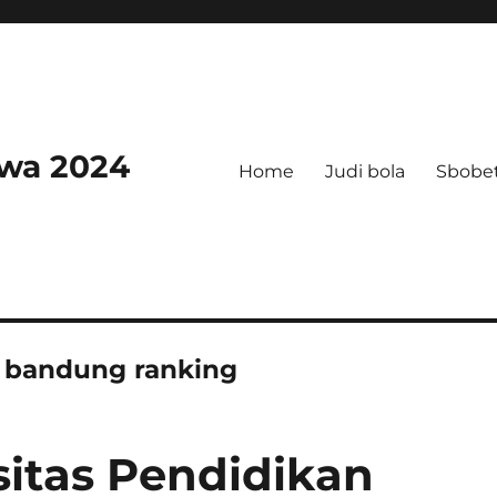
swa 2024
Home
Judi bola
Sbobe
i bandung ranking
itas Pendidikan