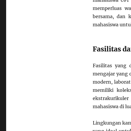
mahasiswa UPI 
memperluas waw
bersama, dan 
mahasiswa untuk
Fasilitas 
Fasilitas yang
mengajar yang o
modern, laborat
memiliki koleks
ekstrakurikule
mahasiswa di lu
Lingkungan kam