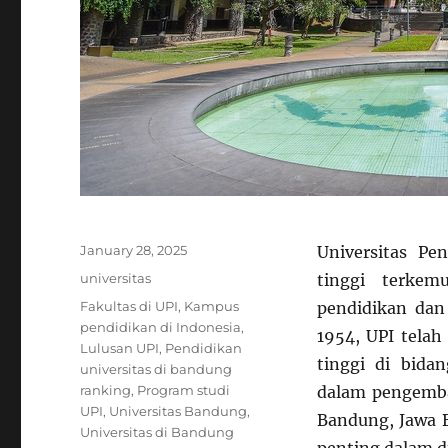
Posted
January 28, 2025
Universitas Pe
on
Categories
universitas
tinggi terke
Tags
Fakultas di UPI
,
Kampus
pendidikan dan
pendidikan di Indonesia
,
1954, UPI telah
Lulusan UPI
,
Pendidikan
tinggi di bida
universitas di bandung
ranking
,
Program studi
dalam pengemban
UPI
,
Universitas Bandung
,
Bandung, Jawa B
Universitas di Bandung