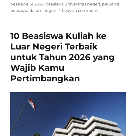
beasiswa S1 2026
,
beasiswa universitas negeri
,
peluang
on
beasiswa dalam negeri
Leave a comment
10
Beasiswa
Dalam
10 Beasiswa Kuliah ke
Negeri
Terbaik
Luar Negeri Terbaik
untuk
untuk Tahun 2026 yang
Mahasiswa
S1
Wajib Kamu
dan
Kreatif
Pertimbangkan
Tahun
2026