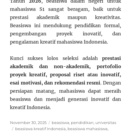
Tahun
2026
, beasiswa dalam negeri untuk
mahasiswa S1 sangat beragam, baik untuk
prestasi akademik maupun kreativitas.
Beasiswa ini mendukung pendidikan formal,
pengembangan proyek inovatif, dan
pengalaman kreatif mahasiswa Indonesia.
Kunci sukses lolos seleksi adalah
prestasi
akademik dan non-akademik, portofolio
proyek kreatif, proposal riset atau inovatif,
esai motivasi, dan rekomendasi resmi
. Dengan
persiapan matang, mahasiswa dapat meraih
beasiswa dan menjadi generasi inovatif dan
kreatif Indonesia.
Posted
Categories
November 30, 2025
beasiswa
,
pendidikan
,
universitas
on
Tags
beasiswa kreatif Indonesia
,
beasiswa mahasiswa
,