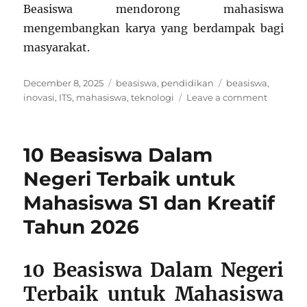
Beasiswa mendorong mahasiswa
mengembangkan karya yang berdampak bagi
masyarakat.
Posted
Categories
Tags
December 8, 2025
beasiswa
,
pendidikan
beasiswa
,
on
on
inovasi
,
ITS
,
mahasiswa
,
teknologi
Leave a comment
Beasisw
ITS:
Menduk
10 Beasiswa Dalam
Talenta
Teknik
Negeri Terbaik untuk
dan
Mahasiswa S1 dan Kreatif
Inovasi
Indonesi
Tahun 2026
10 Beasiswa Dalam Negeri
Terbaik untuk Mahasiswa